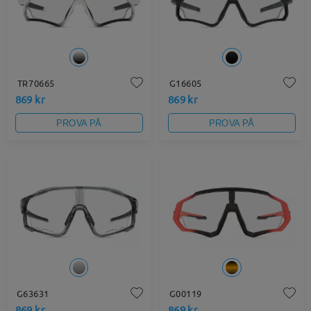
TR70665
G16605
869 kr
869 kr
PROVA PÅ
PROVA PÅ
G63631
G00119
869 kr
869 kr