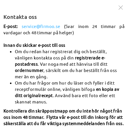
🌞 50% på bågar + 20% på glas |
SOL5020
Köp nu >
Kontakta oss
E-post:
service@firmoo.se
(Svar inom 24 timmar på
vardagar och 48 timmar på helger)
sök
Vad är PD
Innan du skickar e-post till oss
Om du redan har registrerat dig och beställt,
vänligen kontakta oss på din
registrerade e-
Frakt och spårning
postadress
. Var noga med att hänvisa till ditt
ordernummer
, särskilt om du har beställt från oss
Hur spårar jag min beställning?
mer än en gång.
Om du har frågor om hur du läser och fyller i ditt
Hur lång tid tar det för min beställning att levereras?
receptformulär online, vänligen bifoga
en kopia av
Vilka länder/regioner levererar ni till? Vilken budfirma
ditt originalrecept
. Använd bara ett foto eller ett
använder du? Hur lång tid tar det att komma fram? Vad
skannat manus.
kostar frakten?
Kontrollera din skräppostmapp om du inte hör något från
Hur lång tid tar det att bearbeta mina glasögon? Hur
oss inom 48 timmar. Flytta vår e-post till din inkorg för att
hanterar ni förseningar i handläggningen?
säkerställa att du får viktiga systemmeddelanden från oss.