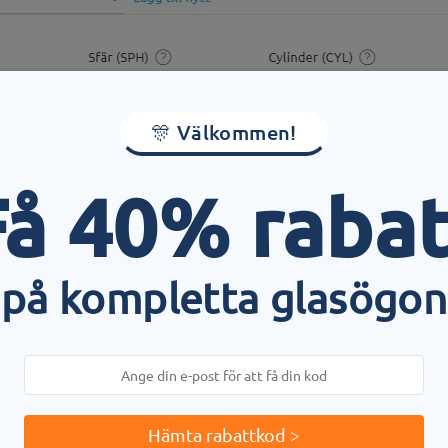
🎊 Välkommen!
Få 40% rabat
på kompletta glasögon
Hämta rabattkod >