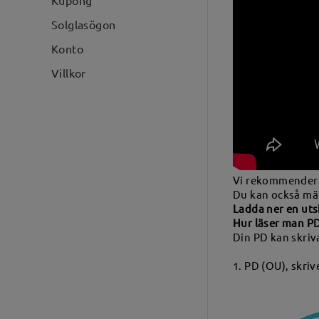
Kupong
Solglasögon
Konto
Villkor
Vi rekommenderar 
Du kan också mät
Ladda ner en uts
Hur läser man P
Din PD kan skriva
1. PD (OU), skri