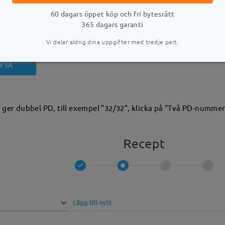
60 dagars öppet köp och fri bytesrätt
365 dagars garanti
Vi delar aldrig dina uppgifter med tredje part.
 ger dubbel PD, till exempel "32/32", klicka på "Två PD-nummer?"