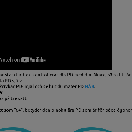
starkt att du kontrollerar din PD med din läkare, särskilt för b
a PD själv.
krivbar PD-linjal och se hur du mäter PD
HÄR
.
D?
s på tre sätt:
vet som "64", betyder den binokulära PD som är för båda ögone