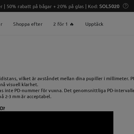
 | 50% rabatt på bågar + 20% på glas | Kod:
SOL5020
er
Shoppa efter
2 för 1 🔥
Upptäck
ldistans, vilket är avståndet mellan dina pupiller i millimeter. 
nå visuell klarhet.
as inte PD-nummer för vuxna. Det genomsnittliga PD-intervallet
på 2-3 mm är acceptabel.
PD?