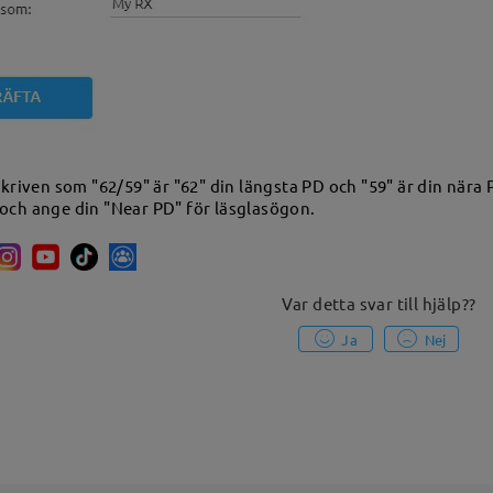
skriven som "62/59" är "62" din längsta PD och "59" är din nära
ch ange din "Near PD" för läsglasögon.
Var detta svar till hjälp?
?
Ja
Nej