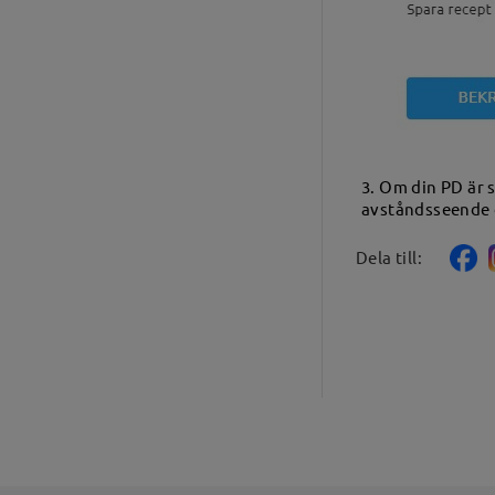
3. Om din PD är 
avståndsseende o
Dela till: