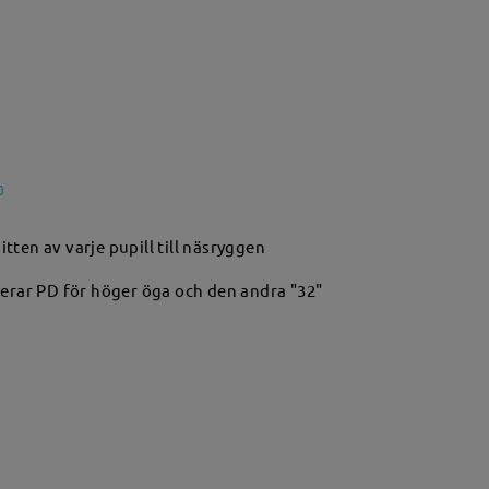
tten av varje pupill till näsryggen
nterar PD för höger öga och den andra "32"