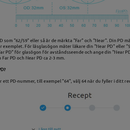
PD som "62/59" eller så är de märkta "Far" och "Near". Din PD mä
här exemplet. För läsglasögon mäter läkare din "Near PD" eller "
"Far PD" för glasögon för avståndsseende och ange din "Near PD"
n Far PD och Near PD ca 2-3 mm.
PD?
 ett PD-nummer, till exempel "64", välj 64 när du fyller i ditt re