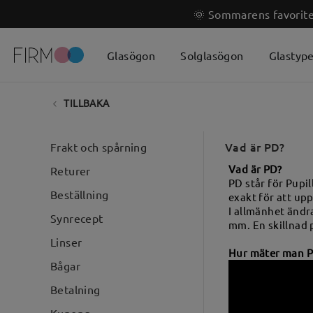
🌞 Sommarens favoriter
Glasögon
Solglasögon
Glastyp
TILLBAKA
Vad är PD?
Frakt och spårning
Vad är PD?
Returer
PD står för Pupil
Beställning
exakt för att upp
I allmänhet ändr
Synrecept
mm. En skillnad 
Linser
Hur mäter man 
Bågar
Betalning