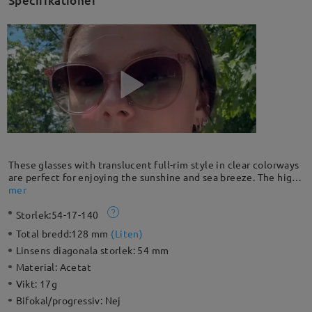
Specifikationer
These glasses with translucent full-rim style in clear colorways
are perfect for enjoying the sunshine and sea breeze. The high-
quality acetate material makes them sturdy and durable. It
mer
easily pairs with daily outfits. It’s your must-have accessory for
Storlek:
54-17-140
every sunny day.
Total bredd:
128 mm
(
Liten
)
Linsens diagonala storlek:
54 mm
Material:
Acetat
Vikt:
17g
Bifokal/progressiv:
Nej