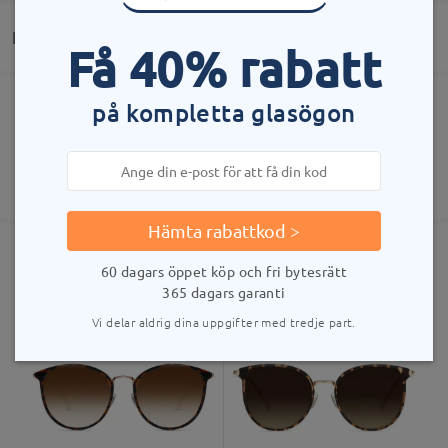
Leverans
Läs alla recensioner
Välkommen att lämna dina frågor om bågarna!
Få 40% rabatt
Skriv en recension
Ställ en fråga
på kompletta glasögon
Beställning lagd
Gratis reptålig linsbeläggning ingår
60 dagars öppet köp & retur
bearbetningstid
365 dagars garanti
Visa fler
5-7 arbetsdagar
uppgifter
Hämta rabattkod >
Skickad
60 dagars öppet köp och fri bytesrätt
Liknande bågar
365 dagars garanti
leveranstid
Vi delar aldrig dina uppgifter med tredje part.
5-7 arbetsdagar
uppgifter
Levererad