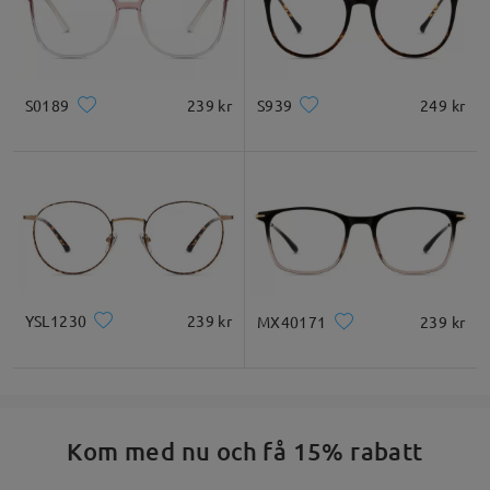
S0189
239 kr
S939
249 kr
YSL1230
239 kr
MX40171
239 kr
Kom med nu och få 15% rabatt