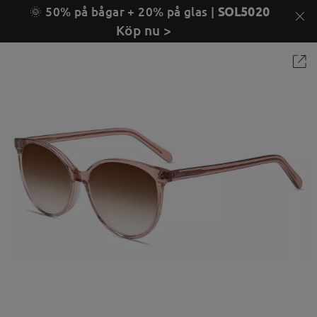
🌞 50% på bågar + 20% på glas |
SOL5020
Köp nu >