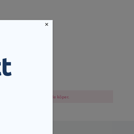
×
t
mm
Vikt:
14g
i bör vara försiktiga när de köper.