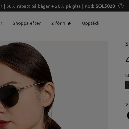
 | 50% rabatt på bågar + 20% på glas | Kod:
SOL5020
er
Shoppa efter
2 för 1 🔥
Upptäck
S
S
V