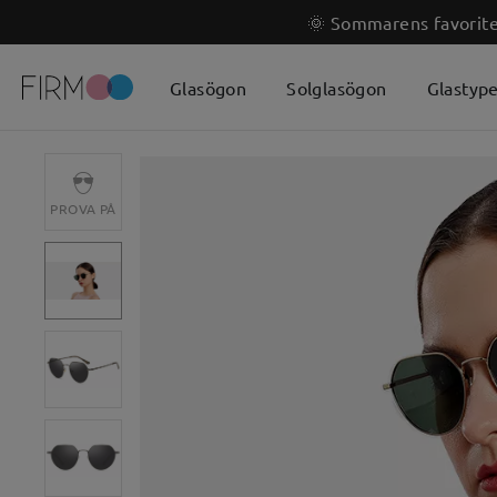
🌞 Sommarens favoriter
Glasögon
Solglasögon
Glastyp
PROVA PÅ