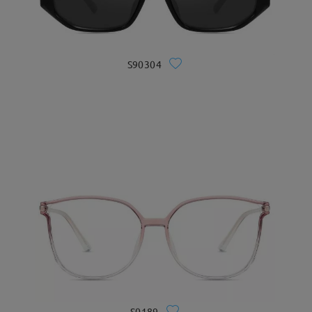
S90304
S0189