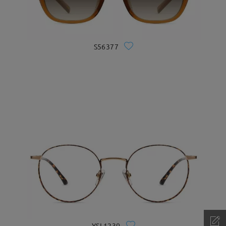
S56377
YSL1230