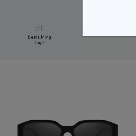
bearbetning
5-7 arbetsdagar
Beställning
lagd