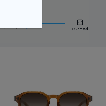
leveranstid
7 arbetsdagar
uppgifter
Levererad