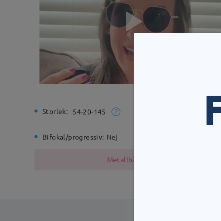
Storlek:
Total bre
54-20-145
Bifokal/progressiv:
Nej
Gångjärn
Metallbågen innehåller nickel på g