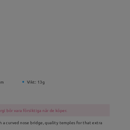
mm
Vikt:
13g
i bör vara försiktiga när de köper.
 a curved nose bridge, quality temples for that extra