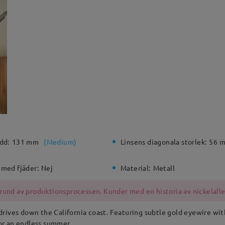
dd:
131 mm
(
Medium
)
Linsens diagonala storlek:
56 
 med fjäder:
Nej
Material:
Metall
rund av produktionsprocessen. Kunder med en historia av nickelallerg
rives down the California coast. Featuring subtle gold eyewire with
for an endless summer.