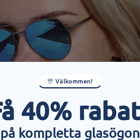
🎊 Välkommen!
Få 40% rabat
på kompletta glasögon