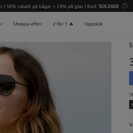
 | 50% rabatt på bågar + 20% på glas | Kod:
SOL5020
er
Shoppa efter
2 för 1 🔥
Upptäck
S
S
V