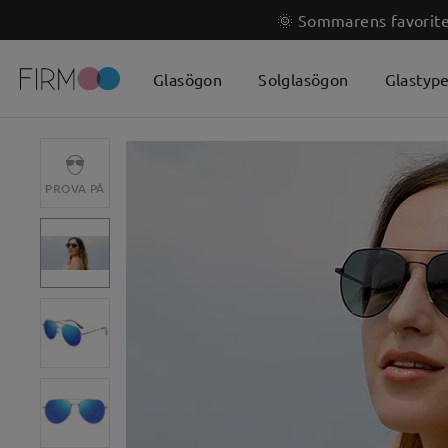
🌞 Sommarens favoriter
Glasögon
Solglasögon
Glastyp
PROVA PÅ