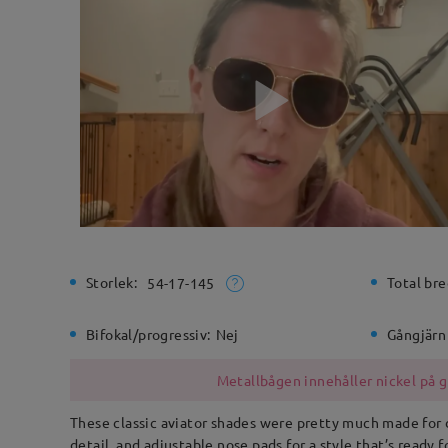
Storlek:
Total bre
54-17-145
Bifokal/progressiv:
Nej
Gångjärn
Metallbågen innehåller nickel på g
These classic aviator shades were pretty much made for d
detail, and adjustable nose pads for a style that’s ready 