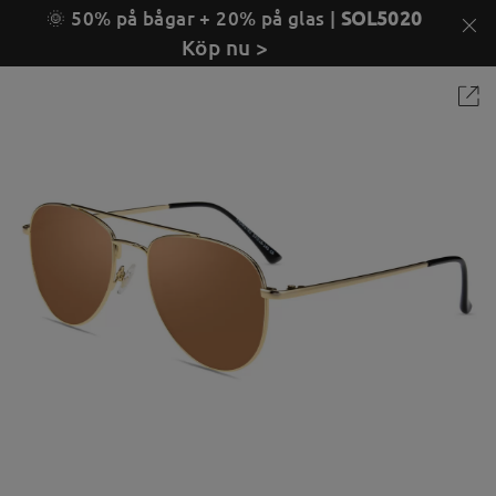
🌞 50% på bågar + 20% på glas |
SOL5020
Köp nu >