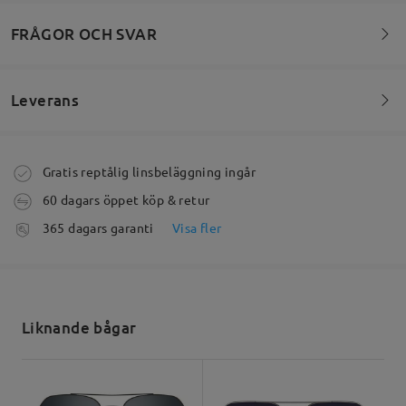
FRÅGOR OCH SVAR
♥️Mega
by
Sarah Rabold
on
Aug 5 , 2026
Modellinformation
Leverans
Välkommen att lämna dina frågor om bågarna!
Läs alla recensioner
Ställ en fråga
Beställning lagd
Gratis reptålig linsbeläggning ingår
Skriv en recension
60 dagars öppet köp & retur
bearbetningstid
365 dagars garanti
Visa fler
5-7 arbetsdagar
uppgifter
Skickad
Liknande bågar
leveranstid
5-7 arbetsdagar
uppgifter