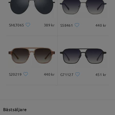
Levererad
Ansiktsform:
Ansiktslängd:
Ansiktsbredd:
Fyrkantigt och runt
20cm/7.8 tum
22cm/8.6 tum
ansikte
SMLT065
389 kr
S58461
440 kr
Produktmått
S20219
440 kr
G71127
451 kr
Totalbredd
Skalmlängd
134mm/ 5.28 tum
142mm/ 5.59 tum
Bästsäljare