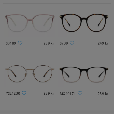
Glasbredd
Glashöjd
Näsbrygga
53mm/ 2.09 tum
47mm/ 1.85 tum
18mm/ 0.71 tum
Ansiktsform guide
S0189
239 kr
S939
249 kr
Fyrkant
Rund
Hjärta
Diamant
Oval
* Endast för referens
YSL1230
239 kr
MX40171
239 kr
Produktbeskrivning