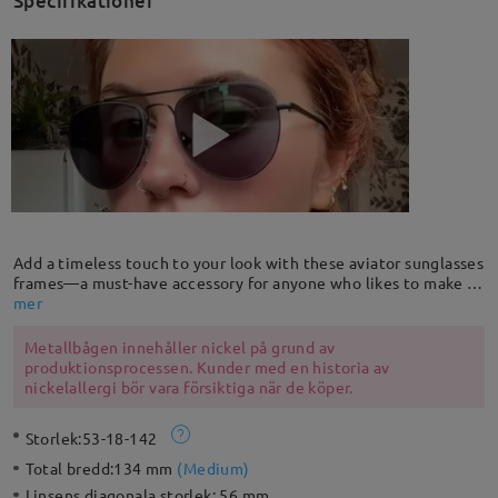
Specifikationer
Add a timeless touch to your look with these aviator sunglasses
frames—a must-have accessory for anyone who likes to make a
striking and lasting impression. Our aviators combine classic
mer
styling with exceptional quality, performance and comfort.
Metallbågen innehåller nickel på grund av
produktionsprocessen. Kunder med en historia av
nickelallergi bör vara försiktiga när de köper.
Storlek:
53-18-142
Total bredd:
134 mm
(
Medium
)
Linsens diagonala storlek:
56 mm