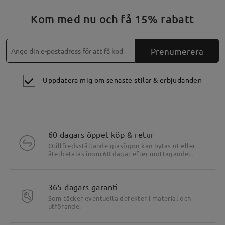
Kom med nu och få 15% rabatt
Prenumerera
Uppdatera mig om senaste stilar & erbjudanden
60 dagars öppet köp & retur
Otillfredsställande glasögon kan bytas ut eller
återbetalas inom 60 dagar efter mottagandet.
365 dagars garanti
Som täcker eventuella defekter i material och
utförande.