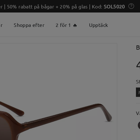
 | 50% rabatt på bågar + 20% på glas | Kod:
SOL5020
er
Shoppa efter
2 för 1 🔥
Upptäck
B
S
V