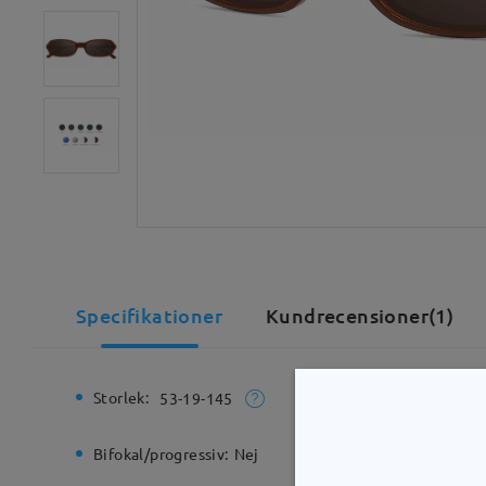
Specifikationer
Kundrecensioner(1)
Storlek:
Total bre
53-19-145
Bifokal/progressiv:
Nej
Gångjärn