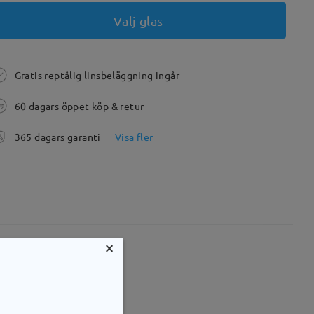
Valj glas
Gratis reptålig linsbeläggning ingår
60 dagars öppet köp & retur
365 dagars garanti
Visa fler
×
mm
Vikt:
16g