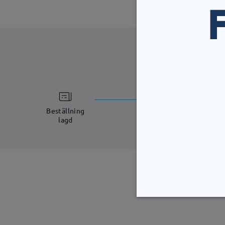
bearbetning
5-7 arbetsdagar
Beställning
lagd