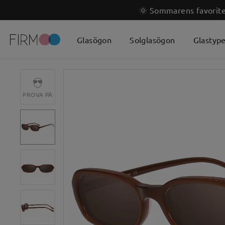
🌞 Sommarens favoriter
Glasögon
Solglasögon
Glastyp
PROVA PÅ