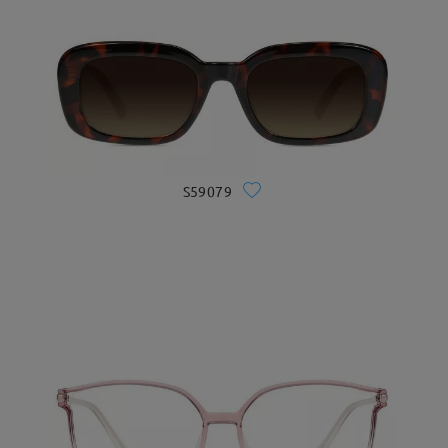
S59079