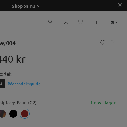
Shoppa nu >
Hjälp
ay004
440 kr
torlek:
M
Bågstorleksguide
älj färg: Brun (C2)
finns i lager