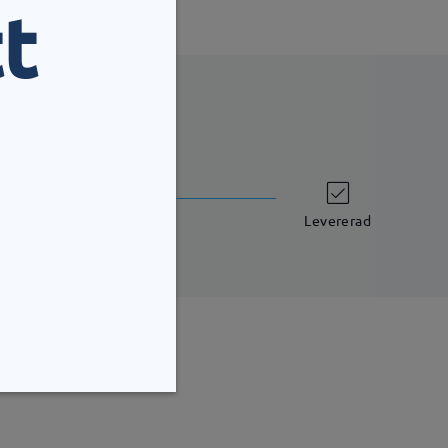
t
leveranstid
7 arbetsdagar
uppgifter
Levererad