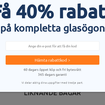
Få 40% rabat
på kompletta glasögon
LEVERANS
stid
uppgifter
5-
Skickad
Hämta rabattkod >
60 dagars öppet köp och fri bytesrätt
365 dagars garanti
Vi delar aldrig dina uppgifter med tredje part.
LIKNANDE BÅGAR