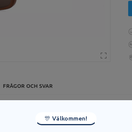
FRÅGOR OCH SVAR
dd:
132 mm
(
Medium
)
Linsens diagonala storlek:
53 
🎊 Välkommen!
 med fjäder:
Nej
Material:
Acetat