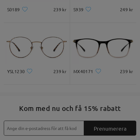
S0189
239 kr
S939
249 kr
YSL1230
239 kr
MX40171
239 kr
Kom med nu och få 15% rabatt
Prenumerera