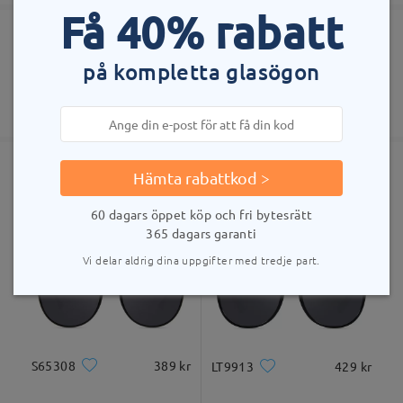
Få 40% rabatt
Ställ en fråga
Beställning lagd
Gratis reptålig linsbeläggning ingår
på kompletta glasögon
60 dagars öppet köp & retur
bearbetningstid
365 dagars garanti
Visa fler
5-7 arbetsdagar
uppgifter
Skickad
Hämta rabattkod >
Liknande bågar
60 dagars öppet köp och fri bytesrätt
leveranstid
365 dagars garanti
5-7 arbetsdagar
uppgifter
Vi delar aldrig dina uppgifter med tredje part.
Levererad
S65308
389 kr
LT9913
429 kr