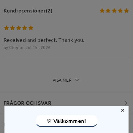
Kundrecensioner(2)
Received and perfect. Thank you.
by
Cher
on
Jul 15 , 2026
Skriv en recension
VISA MER
FRÅGOR OCH SVAR
×
🎊 Välkommen!
Leverans
Välkommen att lämna dina frågor om bågarna!