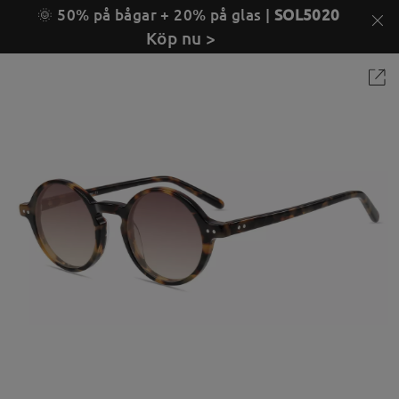
🌞 50% på bågar + 20% på glas |
SOL5020
Köp nu >