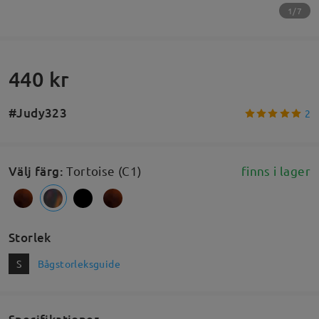
1/7
440 kr
#Judy323
2
Välj färg
:
Tortoise (C1)
finns i lager
Storlek
S
Bågstorleksguide