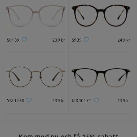
S0189
239 kr
S939
249 kr
YSL1230
239 kr
MX40171
239 kr
Kom med nu och få 15% rabatt