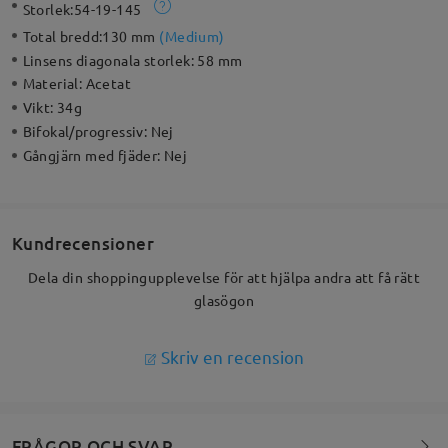
Storlek:
54-19-145
Total bredd:
130 mm
(
Medium
)
Linsens diagonala storlek:
58 mm
Material:
Acetat
Vikt:
34g
Bifokal/progressiv:
Nej
Gångjärn med fjäder:
Nej
Kundrecensioner
Dela din shoppingupplevelse för att hjälpa andra att få rätt
glasögon
Skriv en recension
FRÅGOR OCH SVAR