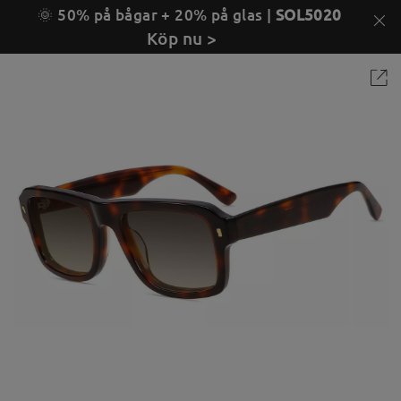
🌞 50% på bågar + 20% på glas |
SOL5020
Köp nu >