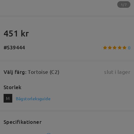
1/7
451 kr
#S39444
0
Välj färg
:
Tortoise (C2)
slut i lager
Storlek
M
Bågstorleksguide
Specifikationer