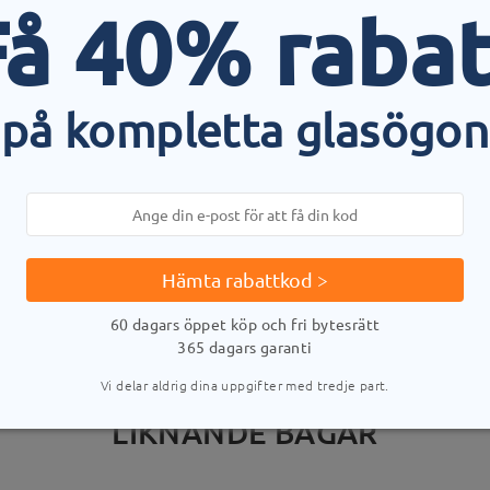
Få 40% rabat
på kompletta glasögon
LEVERANS
stid
uppgifter
5-
Skickad
Hämta rabattkod >
60 dagars öppet köp och fri bytesrätt
365 dagars garanti
Vi delar aldrig dina uppgifter med tredje part.
LIKNANDE BÅGAR