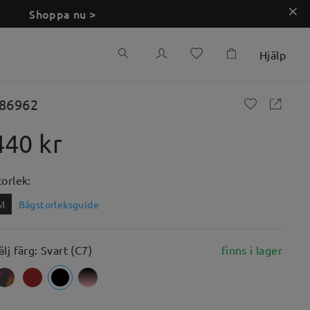
Shoppa nu >
Hjälp
86962
440 kr
torlek:
M
Bågstorleksguide
älj färg: Svart (C7)
finns i lager