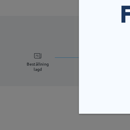
bearbetning
5-7 arbetsdagar
Beställning
lagd