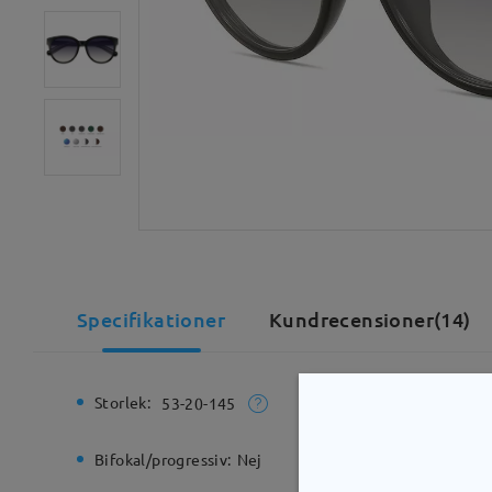
Specifikationer
Kundrecensioner(14)
Storlek:
Total bre
53-20-145
Bifokal/progressiv:
Nej
Gångjärn