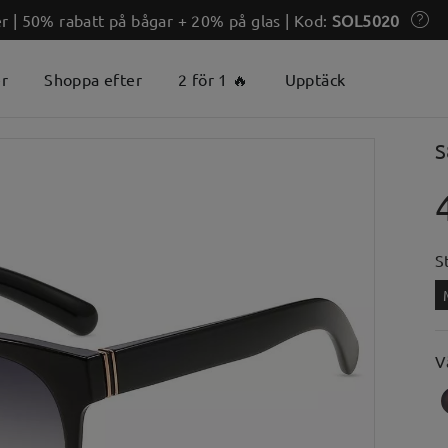
 | 50% rabatt på bågar + 20% på glas | Kod:
SOL5020
er
Shoppa efter
2 för 1 🔥
Upptäck
S
S
V