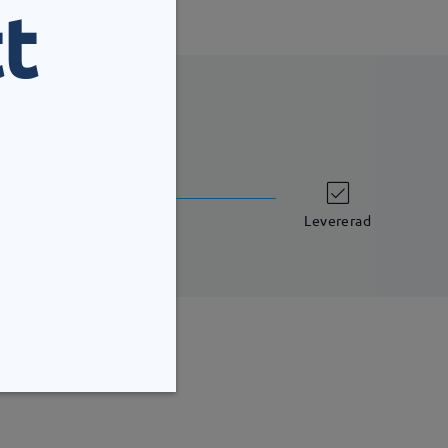
t
leveranstid
7 arbetsdagar
uppgifter
Levererad