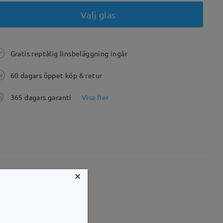
Valj glas
Gratis reptålig linsbeläggning ingår
60 dagars öppet köp & retur
365 dagars garanti
Visa fler
×
mm
Vikt:
23g