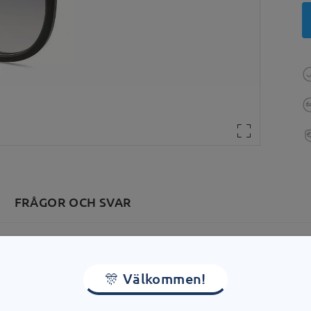
FRÅGOR OCH SVAR
dd:
131 mm
(
Medium
)
Linsens diagonala storlek:
53 
🎊 Välkommen!
 med fjäder:
Nej
Material:
Tr