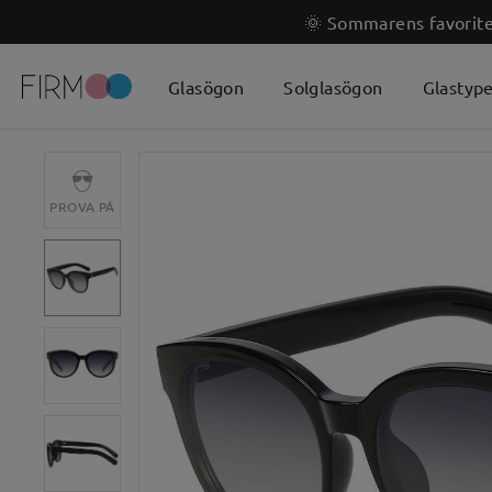
🌞 Sommarens favoriter
Glasögon
Solglasögon
Glastyp
PROVA PÅ