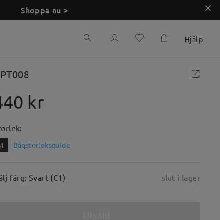
Shoppa nu >
Hjälp
PT008
440 kr
torlek:
M
Bågstorleksguide
älj färg: Svart (C1)
slut i lager
Utsåld