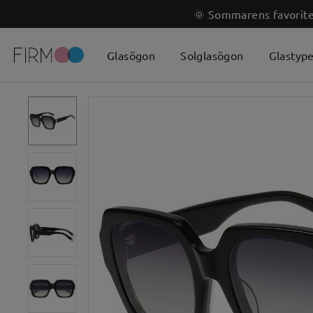
🌞 Sommarens favoriter
Glasögon
Solglasögon
Glastyp