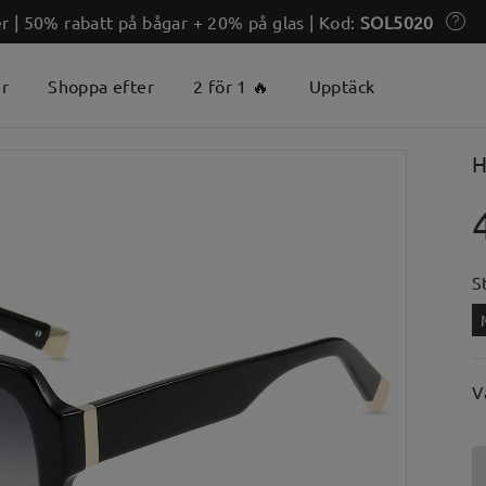
 | 50% rabatt på bågar + 20% på glas | Kod:
SOL5020
er
Shoppa efter
2 för 1 🔥
Upptäck
H
S
V