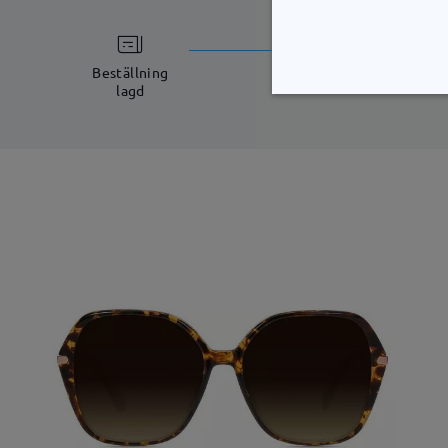
bearbetning
5-7 arbetsdagar
Beställning
lagd