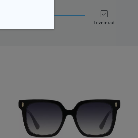
leveranstid
7 arbetsdagar
uppgifter
Levererad