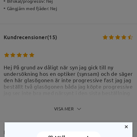
Bifokal/progressiv:
Nej
Gångjärn med fjäder:
Nej
Kundrecensioner(15)
Hej På grund av dåligt när syn jag gick till ny
undersökning hos en optiker (synsam) och de säger
den här glasögonen är inte progressive fast jag jag
beställt två glasögonen båda jag köpte progressive
jag ser inte bra med närsynt i den sista beställning
som var photocromic ochså
by
Reza
on
May 13 , 2025
VISA MER
×
Firmoo's
reply
May 14 , 2025
FRÅGOR OCH SVAR(1)