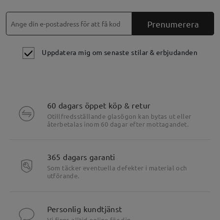
Prenumerera
Uppdatera mig om senaste stilar & erbjudanden
60 dagars öppet köp & retur
Otillfredsställande glasögon kan bytas ut eller
återbetalas inom 60 dagar efter mottagandet.
365 dagars garanti
Som täcker eventuella defekter i material och
utförande.
Personlig kundtjänst
Vi finns alltid online för dig.