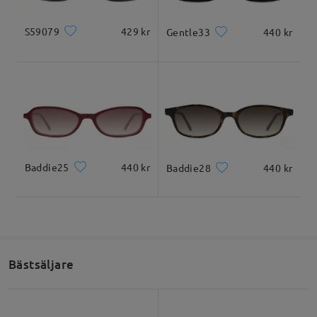
https://www.firmoo.se/help-p-1.shtml
Du kan dessutom kolla den här länken för att se hur man
S59079
429 kr
Gentle33
440 kr
Läs alla recensioner
justerar bågen:
https://www.firmoo.se/help-p-2456.shtml
Om du fortfarande har frågor är du välkommen att kontakta oss
Skriv en recension
via LiveChat (dygnet runt) eller mejla oss på
service@firmoo.se
.
på Feb 18 , 2026
Baddie25
440 kr
Baddie28
440 kr
Ställ en fråga
Bästsäljare