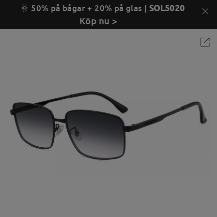
🌞 50% på bågar + 20% på glas |
SOL5020
Köp nu >