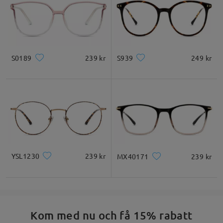
S0189
239 kr
S939
249 kr
YSL1230
239 kr
MX40171
239 kr
Kom med nu och få 15% rabatt