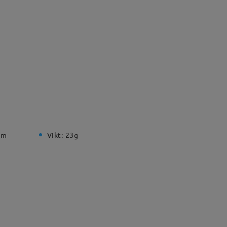
mm
Vikt:
23g