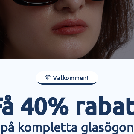
🎊 Välkommen!
Få 40% rabat
på kompletta glasögon