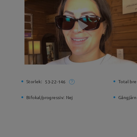
Storlek:
Total bre
53-22-146
Bifokal/progressiv:
Nej
Gångjärn