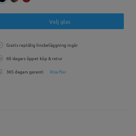
Valj glas
Gratis reptålig linsbeläggning ingår
60 dagars öppet köp & retur
365 dagars garanti
Visa fler