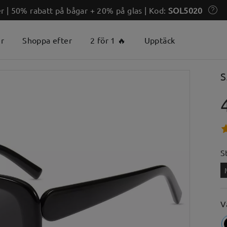
 | 50% rabatt på bågar + 20% på glas | Kod:
SOL5020
er
Shoppa efter
2 för 1 🔥
Upptäck
S
S
V