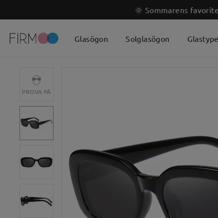
🌞 Sommarens favoriter
Glasögon
Solglasögon
Glastyp
PROVA PÅ