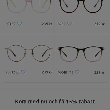
S0189
239 kr
S939
249 kr
YSL1230
239 kr
MX40171
239 kr
Kom med nu och få 15% rabatt