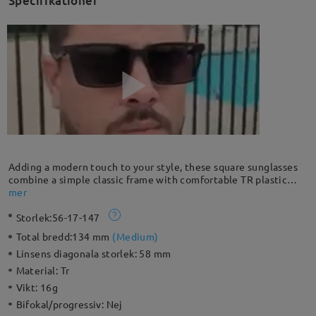
Specifikationer
Adding a modern touch to your style, these square sunglasses
combine a simple classic frame with comfortable TR plastic
material, perfect for any sun-packed day.
mer
Storlek:
56-17-147
Total bredd:
134 mm
(
Medium
)
Linsens diagonala storlek:
58 mm
Material:
Tr
Vikt:
16g
Bifokal/progressiv:
Nej