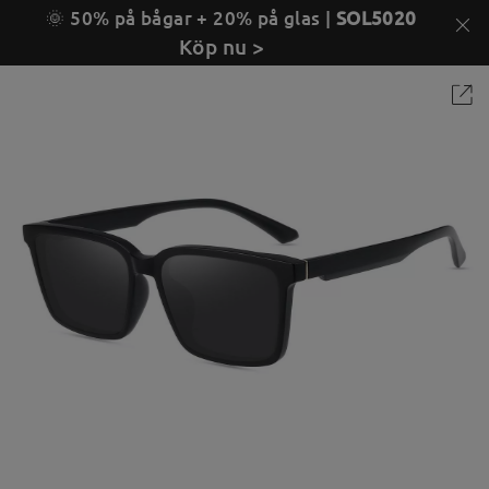
🌞 50% på bågar + 20% på glas |
SOL5020
Köp nu >