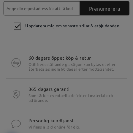
Prenumerera
Uppdatera mig om senaste stilar & erbjudanden
60 dagars öppet köp & retur
Otillfredsställande glasögon kan bytas ut eller
återbetalas inom 60 dagar efter mottagandet.
365 dagars garanti
Som täcker eventuella defekter i material och
utförande.
Personlig kundtjänst
Vi finns alltid online för dig.