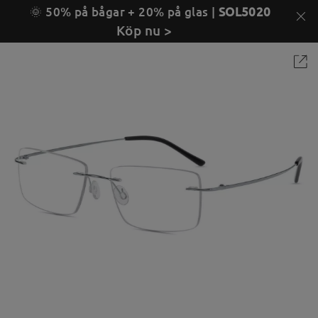
🌞 50% på bågar + 20% på glas |
SOL5020
Köp nu >