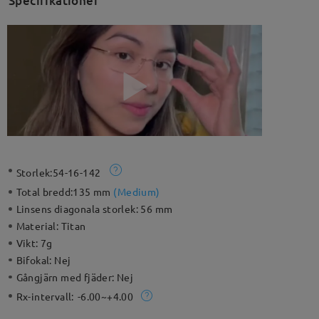
Specifikationer
Storlek:
54-16-142
Total bredd:
135 mm
(
Medium
)
Linsens diagonala storlek:
56 mm
Material:
Titan
Vikt:
7g
Bifokal:
Nej
Gångjärn med fjäder:
Nej
Rx-intervall:
-6.00~+4.00