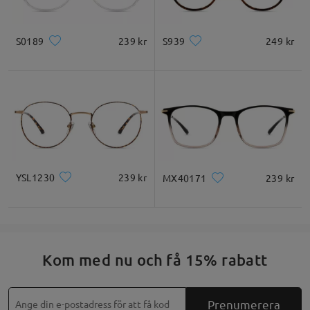
S0189
239 kr
S939
249 kr
YSL1230
239 kr
MX40171
239 kr
Kom med nu och få 15% rabatt
Prenumerera