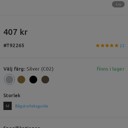
1/6
407 kr
#T92265
22
Välj färg
:
Silver (C02)
finns i lager
Storlek
M
Bågstorleksguide