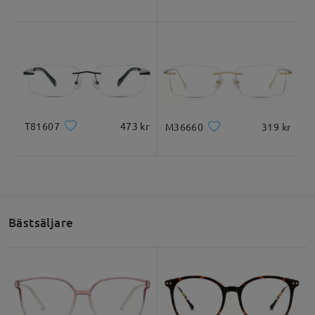
by
Gescard Aoun
on
Jul 15 , 2026
Läs alla recensioner
Skriv en recension
T81607
473 kr
M36660
319 kr
Bästsäljare