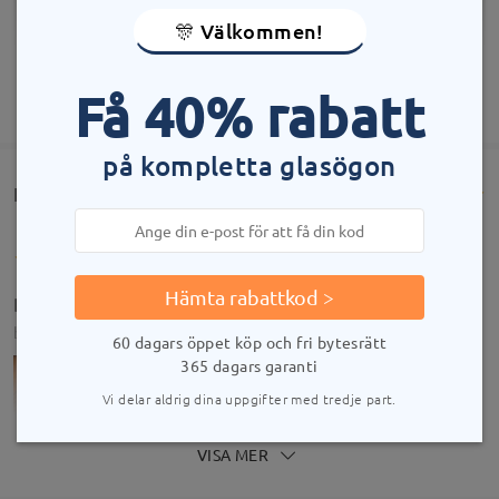
🎊 Välkommen!
Få 40% rabatt
VISA MER
på kompletta glasögon
Kundrecensioner(740)
Hämta rabattkod >
Beautiful glasses, good fit and I love them so much
by
Myrixma
on
Jan 7 , 2026
60 dagars öppet köp och fri bytesrätt
365 dagars garanti
Vi delar aldrig dina uppgifter med tredje part.
VISA MER