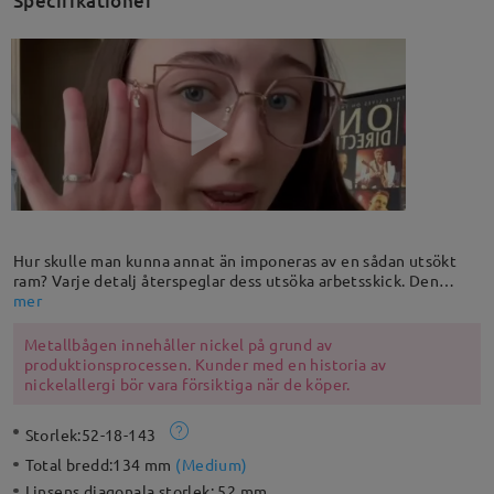
Specifikationer
Hur skulle man kunna annat än imponeras av en sådan utsökt
ram? Varje detalj återspeglar dess utsöka arbetsskick. Den
metalliska kattöron-designen och pärlstenpendeln på ena sidan
mer
ger ett raffinerat intryck. Blandade material gör den hållbar och
lättvikts.
Metallbågen innehåller nickel på grund av
produktionsprocessen. Kunder med en historia av
nickelallergi bör vara försiktiga när de köper.
Storlek:
52-18-143
Total bredd:
134 mm
(
Medium
)
Linsens diagonala storlek:
52 mm