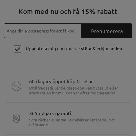
Kom med nu och få 15% rabatt
Prenumerera
Uppdatera mig om senaste stilar & erbjudanden
60 dagars öppet köp & retur
Otillfredsställande glasögon kan bytas ut eller
återbetalas inom 60 dagar efter mottagandet.
365 dagars garanti
Som täcker eventuella defekter i material och
utförande.