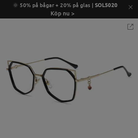
🌞 50% på bågar + 20% på glas |
SOL5020
Köp nu >