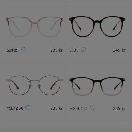
Linsbredd
Linshöjd
Brådbredd
52mm
45mm
18mm
Ansiktsformrekommendation
S0189
239 kr
S939
249 kr
Fyrkantigt
Rund
Hjärta
diamant
Oval
* Endast för referens
YSL1230
239 kr
MX40171
239 kr
Produkt beskrivning