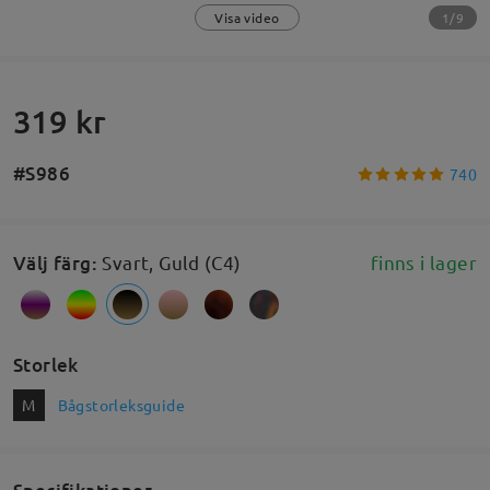
1/9
Visa video
319 kr
#S986
740
Välj färg
:
Svart, Guld (C4)
finns i lager
Storlek
M
Bågstorleksguide