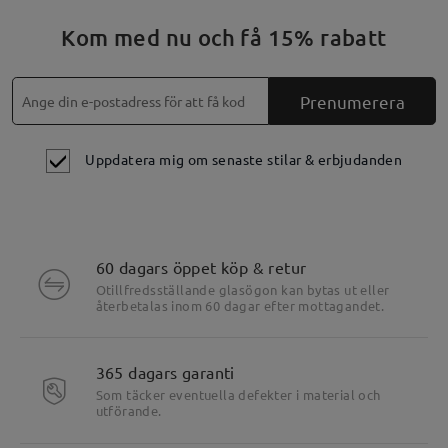
Kom med nu och få 15% rabatt
Prenumerera
Uppdatera mig om senaste stilar & erbjudanden
60 dagars öppet köp & retur
Otillfredsställande glasögon kan bytas ut eller
återbetalas inom 60 dagar efter mottagandet.
365 dagars garanti
Som täcker eventuella defekter i material och
Produktdetaljer
utförande.