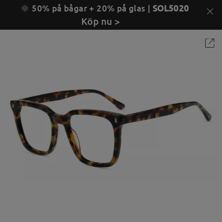
🌞 50% på bågar + 20% på glas |
SOL5020
Köp nu >