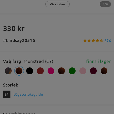
1/8
Visa video
330 kr
#Lindsay20516
876
Välj färg
:
Mönstrad (C7)
finns i lager
Storlek
M
Bågstorleksguide