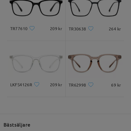
Levererad
Produktmått
TR77610
209 kr
TR30638
264 kr
Totalbredd
Skalmlängd
130mm
145mm
LKFS4126R
209 kr
TR62998
69 kr
Glasbredd
Glashöjd
Näsbrygga
53mm
45mm
19mm
Bästsäljare