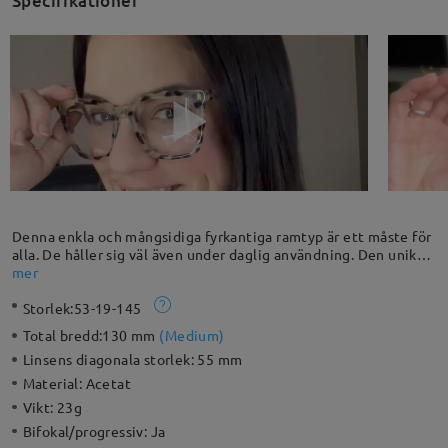
Specifikationer
Denna enkla och mångsidiga fyrkantiga ramtyp är ett måste för
alla. De håller sig väl även under daglig användning. Den unika
mönsterdesignen gör den mer speciell. Acetate-materialet ger
mer
fasta och hållbara egenskaper. Låt dig njuta av en liten
Storlek:
53-19-145
vintageton med retro-ramar i denna fyrkantiga form.
Total bredd:
130 mm
(
Medium
)
Linsens diagonala storlek:
55 mm
Material:
Acetat
Vikt:
23g
Bifokal/progressiv:
Ja