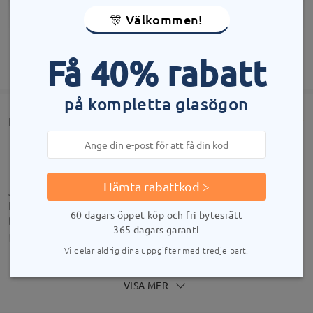
🎊 Välkommen!
Få 40% rabatt
VISA MER
på kompletta glasögon
Kundrecensioner(876)
Hämta rabattkod >
Jättesköna bågar, snygga och en jättebra leverans.
Köpte dessa i läsglasögon verkligen jättebra och
60 dagars öppet köp och fri bytesrätt
fina!
365 dagars garanti
by
Gunilla
on
Oct 14 , 2025
Vi delar aldrig dina uppgifter med tredje part.
VISA MER