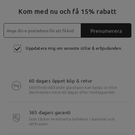
Kom med nu och få 15% rabatt
Prenumerera
Uppdatera mig om senaste stilar & erbjudanden
60 dagars öppet köp & retur
Otillfredsställande glasögon kan bytas ut eller
återbetalas inom 60 dagar efter mottagandet.
365 dagars garanti
Som täcker eventuella defekter i material och
Produktdetaljer
utförande.