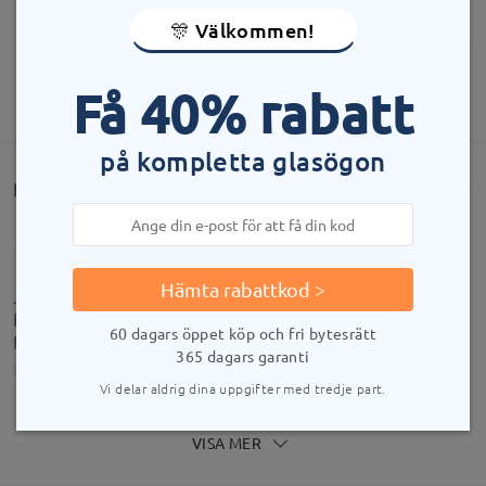
🎊 Välkommen!
Få 40% rabatt
VISA MER
på kompletta glasögon
Kundrecensioner(875)
Hämta rabattkod >
Jättesköna bågar, snygga och en jättebra leverans.
Köpte dessa i läsglasögon verkligen jättebra och
60 dagars öppet köp och fri bytesrätt
fina!
365 dagars garanti
by
Gunilla
on
Oct 14 , 2025
Vi delar aldrig dina uppgifter med tredje part.
VISA MER