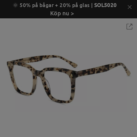
🌞 50% på bågar + 20% på glas |
SOL5020
Köp nu >