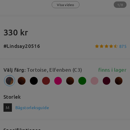
1/8
Visa video
330 kr
#Lindsay20516
875
Välj färg
:
Tortoise, Elfenben (C3)
finns i lager
Storlek
M
Bågstorleksguide