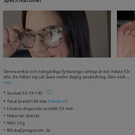
Specifikationer
Denna enkla och mångsidiga fyrkantiga ramtyp är ett måste för
alla. De håller sig väl även under daglig användning. Den unika
mönsterdesignen gör den mer speciell. Acetate-materialet ger
mer
fasta och hållbara egenskaper. Låt dig njuta av en liten
Storlek:
53-19-145
vintageton med retro-ramar i denna fyrkantiga form.
Total bredd:
130 mm
(
Medium
)
Linsens diagonala storlek:
55 mm
Material:
Acetat
Vikt:
23g
Bifokal/progressiv:
Ja