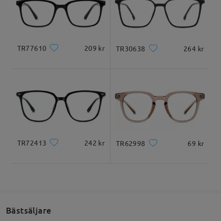
Levererad
Produktmått
TR77610
209 kr
TR30638
264 kr
Totalbredd
Skalmlängd
130mm
145mm
TR72413
242 kr
TR62998
69 kr
Glasbredd
Glashöjd
Näsbrygga
53mm
45mm
19mm
Bästsäljare