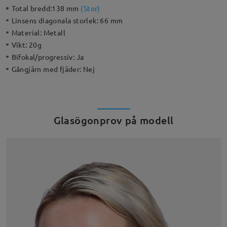
Total bredd:
138 mm
(
Stor
)
Linsens diagonala storlek:
66 mm
Material:
Metall
Vikt:
20g
Bifokal/progressiv:
Ja
Gångjärn med fjäder:
Nej
Glasögonprov på modell