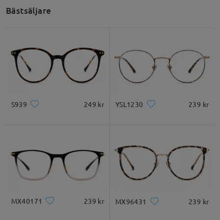
Bästsäljare
Linsbredd
Linshöjd
Brådbredd
60mm
54mm
16mm
Ansiktsformrekommendation
S939
249 kr
YSL1230
239 kr
Fyrkantigt
Rund
Hjärta
diamant
Oval
* Endast för referens
MX40171
239 kr
MX96431
239 kr
Produkt beskrivning