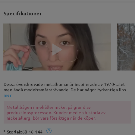
Specifikationer
Dessa överskruvade metallramar är inspirerade av 1970-talet
men ändå modeframåtsträvande. De har något fyrkantiga linser
och delikata rödguldiga kantar på ramen, och en droppformad
mer
ända på glasögonbågarna tillför ännu ett höjdpunktsmoment
till denna fantastiska ramen.
Metallbågen innehåller nickel på grund av
produktionsprocessen. Kunder med en historia av
nickelallergi bör vara försiktiga när de köper.
Storlek:
60-16-144