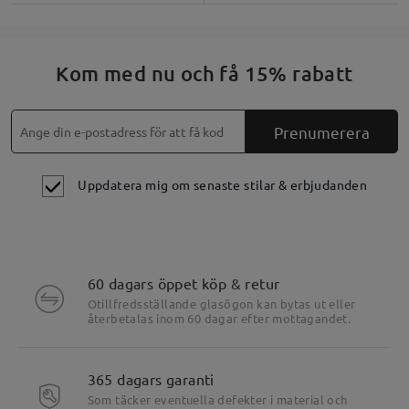
Kom med nu och få 15% rabatt
Prenumerera
Uppdatera mig om senaste stilar & erbjudanden
60 dagars öppet köp & retur
Otillfredsställande glasögon kan bytas ut eller
återbetalas inom 60 dagar efter mottagandet.
365 dagars garanti
Som täcker eventuella defekter i material och