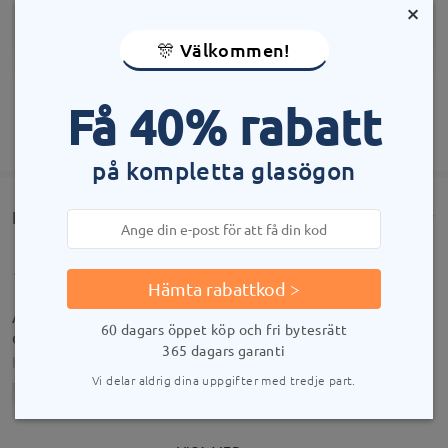
×
🎊 Välkommen!
Få 40% rabatt
VISA MER
på kompletta glasögon
Kundrecensioner(453)
Hämta rabattkod >
Amei, são lindos e delicado . Ótima
60 dagars öppet köp och fri bytesrätt
qualidade.Entrega rápida . Super satisfeita
365 dagars garanti
by
Giselly Martins
on
Aug 1 , 2026
Vi delar aldrig dina uppgifter med tredje part.