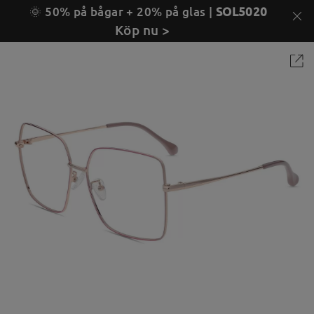
🌞 50% på bågar + 20% på glas |
SOL5020
Köp nu >