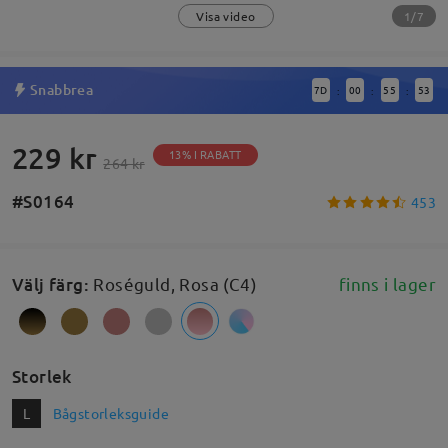
1/7
Visa video
Snabbrea
7
D
00
55
52
:
:
:
229 kr
13% I RABATT
264 kr
#S0164
453
Välj färg
:
Roséguld, Rosa (C4)
finns i lager
Storlek
L
Bågstorleksguide