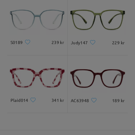
5-7 arbetsdagar
uppgifter
uppfällbara, inte magnetiska.
Levererad
Ansiktsform:
Ansiktslängd:
Ansiktsbredd:
Kvadratiskt och
20cm
22cm
runt ansikte
S0189
239 kr
Judy147
229 kr
Produktdimensioner
Vi hoppas att vi kunde svara på din fråga!
För hjälp, kontakta oss gärna via LiveChat (dygnet runt) eller
maila oss på service@firmoo.se.
på Jul 14 , 2025
Plaid014
341 kr
AC63948
189 kr
Totalbredd
Tempellängd
138mm
144mm
Ställ en fråga