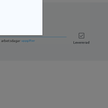
leveranstid
7 arbetsdagar
uppgifter
Levererad