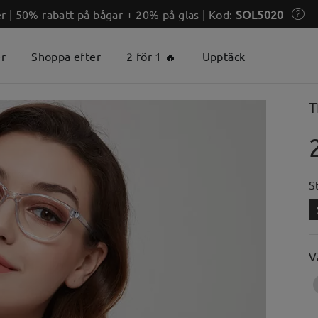
 | 50% rabatt på bågar + 20% på glas | Kod:
SOL5020
er
Shoppa efter
2 för 1 🔥
Upptäck
T
S
V