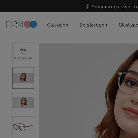
🌞 Sommarens favoriter
Glasögon
Solglasögon
Glastyp
PROVA PÅ