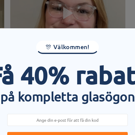
🎊 Välkommen!
Få 40% rabat
dd:
122 mm
(
Liten
)
Linsens diagonala storlek:
52 
 med fjäder:
Nej
Material:
Tr
på kompletta glasögon
look. With a variety of translucent colors, these frames can easily