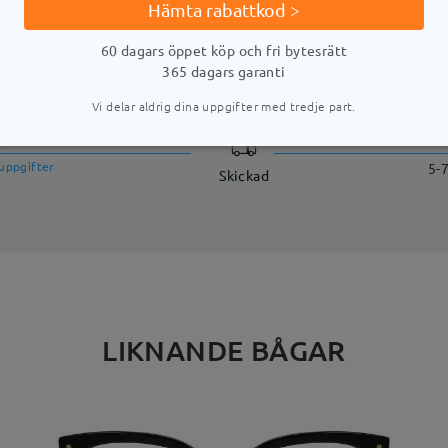
Hämta rabattkod >
60 dagars öppet köp och fri bytesrätt
LEVERANS
365 dagars garanti
Vi delar aldrig dina uppgifter med tredje part.
stid
uppgifter
5-
Skickad
LIKNANDE BÅGAR