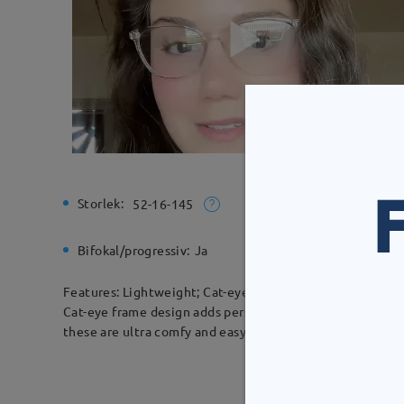
Storlek:
Total bre
52-16-145
Bifokal/progressiv:
Ja
Gångjärn
Features: Lightweight; Cat-eye.
Cat-eye frame design adds personality to change up your 
these are ultra comfy and easy to wear all day long.