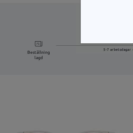
bearbetning
5-7 arbetsdagar
Beställning
lagd