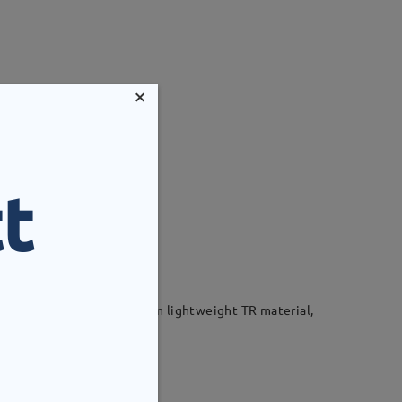
×
t
mm
Vikt:
9g
 match your taste. Made from lightweight TR material,