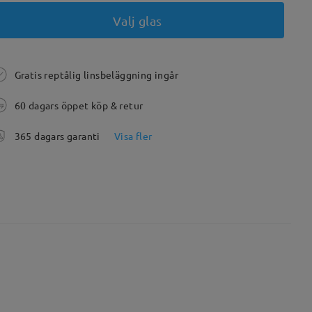
Valj glas
Gratis reptålig linsbeläggning ingår
60 dagars öppet köp & retur
365 dagars garanti
Visa fler