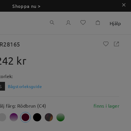
Shoppa nu >
Hjälp
R28165
242 kr
torlek:
S
Bågstorleksguide
älj färg: Rödbrun (C4)
finns i lager