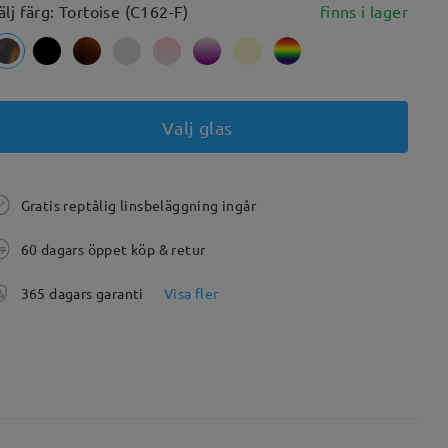
älj färg: Tortoise (C162-F)
finns i lager
Valj glas
Gratis reptålig linsbeläggning ingår
60 dagars öppet köp & retur
365 dagars garanti
Visa fler