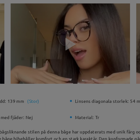
dd:
139 mm
(
Stor
)
Linsens diagonala storlek:
54 
 med fjäder:
Nej
Material:
Tr
ågsliknande stilen på denna båge har uppdaterats med unik färg och
 båge bibehåller komfort och en stark karaktär. Den konformade gå