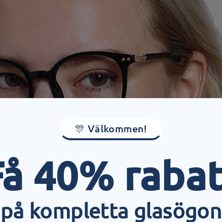
🎊 Välkommen!
Få 40% rabat
på kompletta glasögon