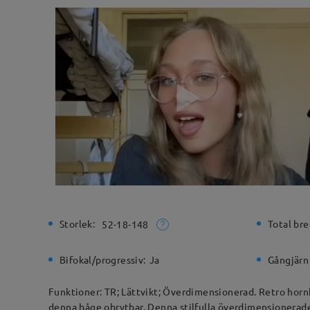
Storlek:
Total bre
52-18-148
Bifokal/progressiv:
Ja
Gångjärn
Funktioner: TR; Lättvikt; Överdimensionerad. Retro hornb
denna båge obrytbar. Denna stilfulla överdimensionerade