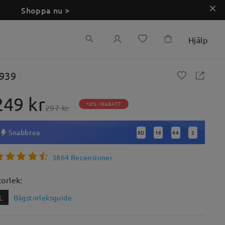
Shoppa nu >
Hjälp
939
249 kr
16% I RABATT
297 kr
Snabbrea
9
D
16
44
1
:
:
:
3864 Recensioner
torlek:
L
Bågstorleksguide