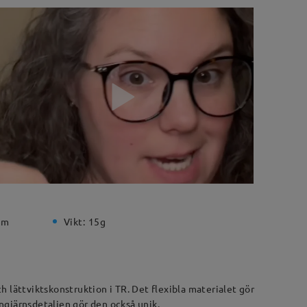
mm
Vikt:
15g
 lättviktskonstruktion i TR. Det flexibla materialet gör
ngjärnsdetaljen gör den också unik.