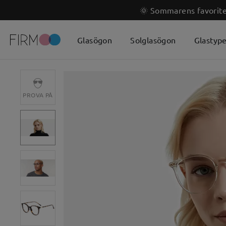
🌞 Sommarens favoriter
Glasögon
Solglasögon
Glastyp
PROVA PÅ