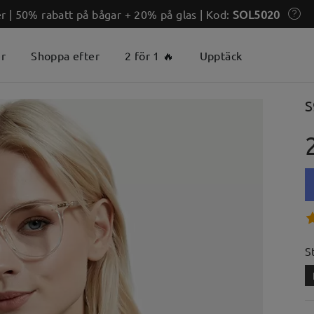
 | 50% rabatt på bågar + 20% på glas | Kod:
SOL5020
er
Shoppa efter
2 för 1 🔥
Upptäck
S
S