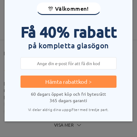
🎊 Välkommen!
Få 40% rabatt
VISA MER
på kompletta glasögon
Kundrecensioner(652)
Hämta rabattkod >
Love them. Normally I go for plastic frames, but
metal frame have been given more and more
60 dagars öppet köp och fri bytesrätt
personality. Absolutely gorgeous!
365 dagars garanti
by
Amanda Eib
on
Aug 3 , 2026
Vi delar aldrig dina uppgifter med tredje part.
VISA MER