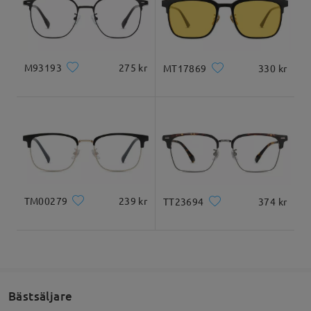
Levererad
Ansiktsform:
Ansiktslängd:
Ansiktsbredd:
fyrkantigt ansikte
20cm/7.8 tum
22cm/8.6 tum
M93193
275 kr
MT17869
330 kr
Product Dimension
TM00279
239 kr
TT23694
374 kr
Totalbredd
Skalmlängd
135mm/ 5.31 tum
145mm/ 5.71 tum
Bästsäljare