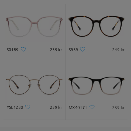
Glasbredd
Glashöjd
Näsbrygga
54mm/ 2.13 tum
48mm/ 1.89 tum
18mm/ 0.71 tum
Ansiktsform guide
S0189
239 kr
S939
249 kr
Fyrkant
Rund
Hjärta
Diamant
Oval
* Endast för referens
YSL1230
239 kr
MX40171
239 kr
Produktbeskrivning