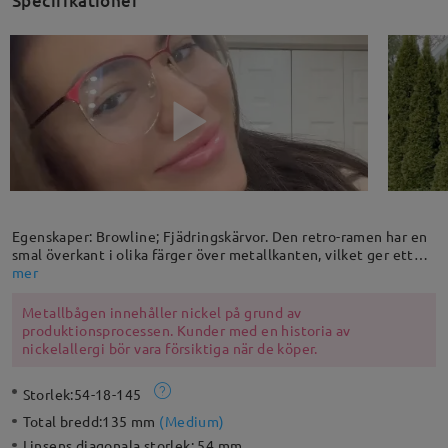
Specifikationer
Egenskaper: Browline; Fjädringskärvor. Den retro-ramen har en
smal överkant i olika färger över metallkanten, vilket ger ett
stilrent och unikt utseende. Fjädringskärvorna och justerbara
mer
näspåddarna på denna ramen gör att den är flexibel och bekväm
att bära. Dessa klassiska browline-glasögon utstrålar en
Metallbågen innehåller nickel på grund av
retrokänsla.
produktionsprocessen. Kunder med en historia av
nickelallergi bör vara försiktiga när de köper.
Storlek:
54-18-145
Total bredd:
135 mm
(
Medium
)
Linsens diagonala storlek:
54 mm