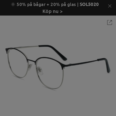
🌞 50% på bågar + 20% på glas |
SOL5020
Köp nu >