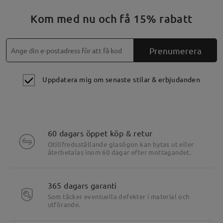
Kom med nu och få 15% rabatt
Prenumerera
Uppdatera mig om senaste stilar & erbjudanden
60 dagars öppet köp & retur
Otillfredsställande glasögon kan bytas ut eller
återbetalas inom 60 dagar efter mottagandet.
365 dagars garanti
Som täcker eventuella defekter i material och
utförande.