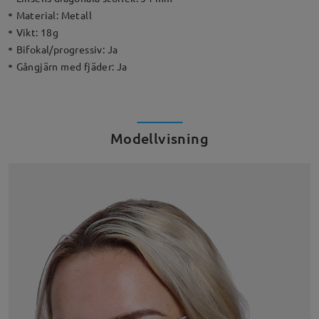
Material:
Metall
Vikt:
18g
Bifokal/progressiv:
Ja
Gångjärn med fjäder:
Ja
Modellvisning