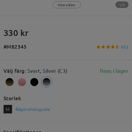
1/8
Visa video
330 kr
#M82545
652
Välj färg
:
Svart, Silver (C3)
finns i lager
Storlek
M
Bågstorleksguide