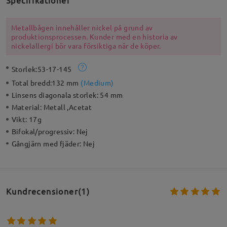
Specifikationer
Metallbågen innehåller nickel på grund av
produktionsprocessen. Kunder med en historia av
nickelallergi bör vara försiktiga när de köper.
Storlek:
53-17-145
Total bredd:
132 mm
(
Medium
)
Linsens diagonala storlek:
54 mm
Material:
Metall ,Acetat
Vikt:
17g
Bifokal/progressiv:
Nej
Gångjärn med fjäder:
Nej
Kundrecensioner(1)