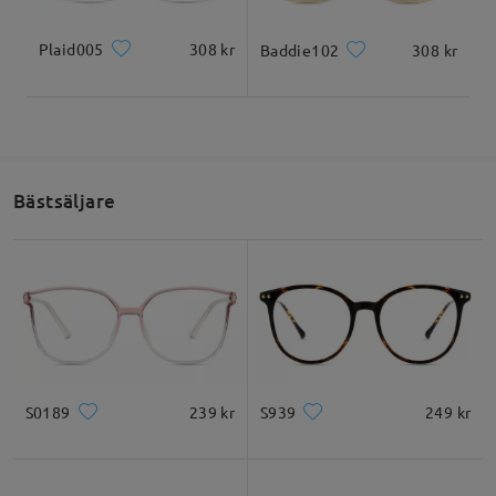
Plaid005
308 kr
Baddie102
308 kr
Bästsäljare
S0189
239 kr
S939
249 kr