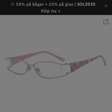
🌞 50% på bågar + 20% på glas |
SOL5020
Köp nu >