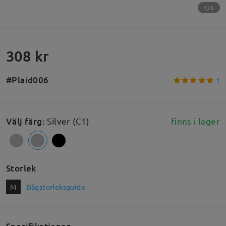
1/6
308 kr
#Plaid006
1
Välj färg
:
Silver (C1)
finns i lager
Storlek
M
Bågstorleksguide