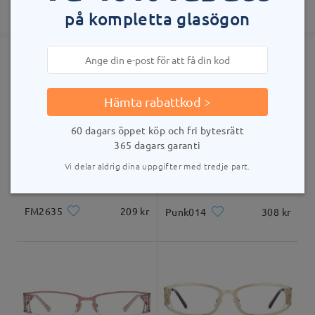
365 dagars garanti
Visa fler
på kompletta glasögon
5-7 arbetsdagar
uppgifter
Skickad
Liknande bågar
Hämta rabattkod >
leveranstid
5-7 arbetsdagar
uppgifter
60 dagars öppet köp och fri bytesrätt
365 dagars garanti
Levererad
Vi delar aldrig dina uppgifter med tredje part.
FM2635
209 kr
Punk014
308 kr