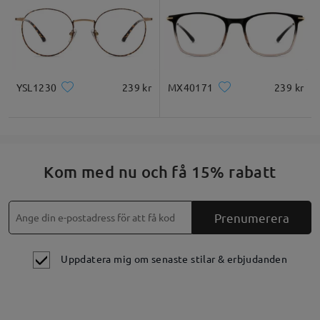
YSL1230
239 kr
MX40171
239 kr
Kom med nu och få 15% rabatt
Prenumerera
Uppdatera mig om senaste stilar & erbjudanden