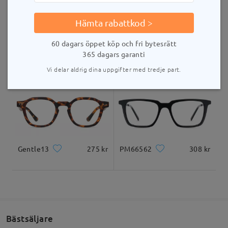
Levererad
Hämta rabattkod >
60 dagars öppet köp och fri bytesrätt
T38736
374 kr
Gentle14
275 kr
365 dagars garanti
Vi delar aldrig dina uppgifter med tredje part.
Gentle13
275 kr
PM66562
308 kr
Bästsäljare