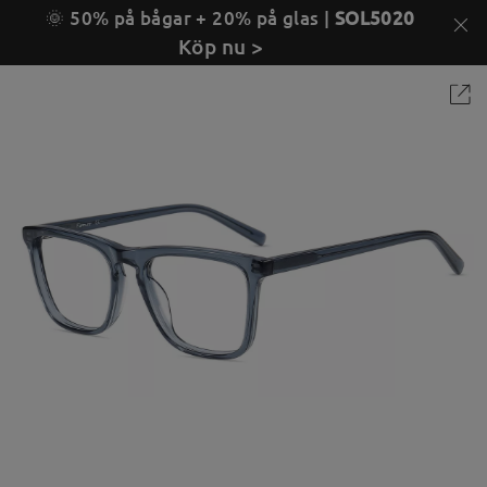
🌞 50% på bågar + 20% på glas |
SOL5020
Köp nu >