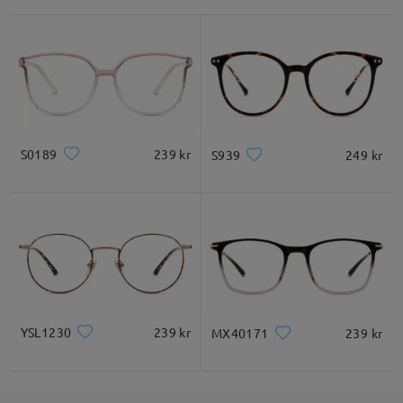
S0189
239 kr
S939
249 kr
YSL1230
239 kr
MX40171
239 kr