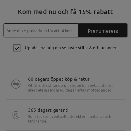
Kom med nu och få 15% rabatt
Prenumerera
Uppdatera mig om senaste stilar & erbjudanden
60 dagars öppet köp & retur
Otillfredsställande glasögon kan bytas ut eller
återbetalas inom 60 dagar efter mottagandet.
365 dagars garanti
Som täcker eventuella defekter i material och
utförande.