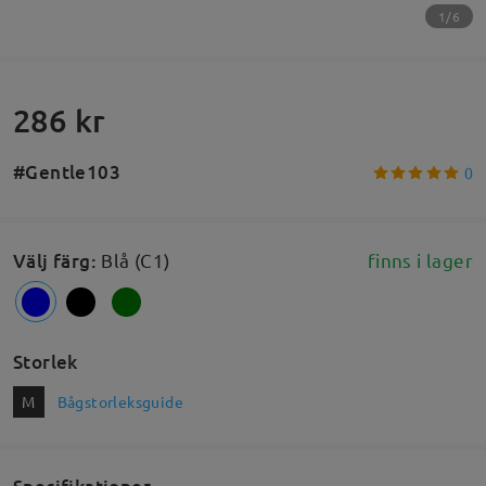
1/6
286 kr
#Gentle103
0
Välj färg
:
Blå (C1)
finns i lager
Storlek
M
Bågstorleksguide