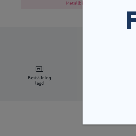
Metallbågen innehåller nickel på g
bearbetning
5-7 arbetsdagar
Beställning
lagd