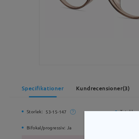
Specifikationer
Kundrecensioner(3)
Storlek:
Total bre
53-15-147
Bifokal/progressiv:
Ja
Gångjärn