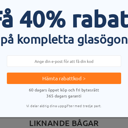
rund av produktionsprocessen. Kunder med en historia av nickelallerg
Få 40% rabat
på kompletta glasögon
LEVERANS
stid
uppgifter
5-
Skickad
Hämta rabattkod >
60 dagars öppet köp och fri bytesrätt
365 dagars garanti
Vi delar aldrig dina uppgifter med tredje part.
LIKNANDE BÅGAR