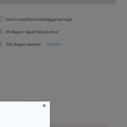
Gratis reptålig linsbeläggning ingår
60 dagars öppet köp & retur
365 dagars garanti
Visa fler
mm
Vikt:
9g
×