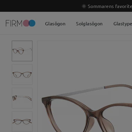
🌞 Sommarens favoriter
Glasögon
Solglasögon
Glastyp