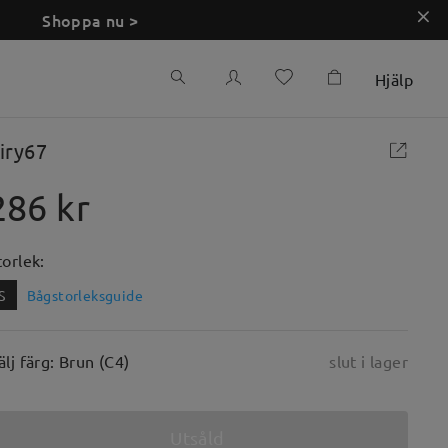
Shoppa nu >
Hjälp
iry67
286 kr
torlek:
S
Bågstorleksguide
älj färg: Brun (C4)
slut i lager
Utsåld