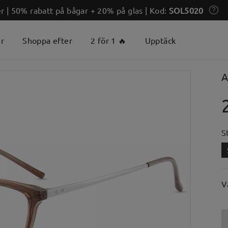
 | 50% rabatt på bågar + 20% på glas | Kod:
SOL5020
er
Shoppa efter
2 för 1 🔥
Upptäck
A
S
V