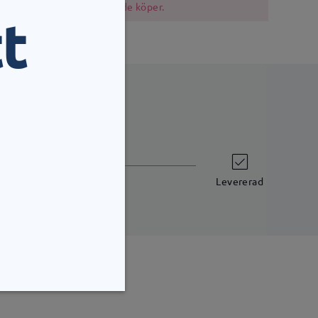
i bör vara försiktiga när de köper.
t
leveranstid
7 arbetsdagar
uppgifter
Levererad