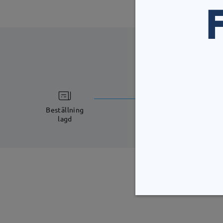
bearbetning
5-7 arbetsdagar
Beställning
lagd