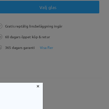
Valj glas
Gratis reptålig linsbeläggning ingår
60 dagars öppet köp & retur
365 dagars garanti
Visa fler
×
mm
Vikt:
16g