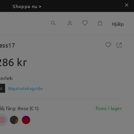
Shoppa nu >
Hjälp
ess17
286 kr
torlek:
M
Bågstorleksguide
älj färg: Rosa (C1)
finns i lager