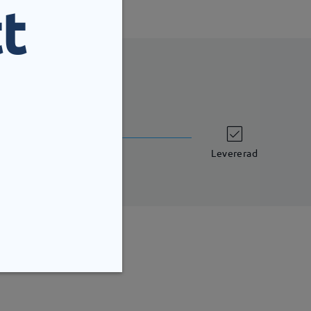
t
leveranstid
7 arbetsdagar
uppgifter
Levererad