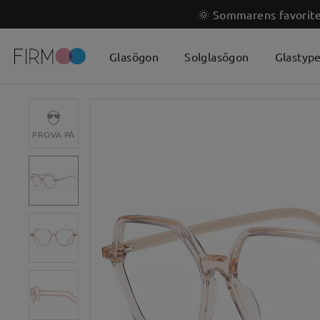
🌞 Sommarens favoriter
Glasögon
Solglasögon
Glastyp
PROVA PÅ