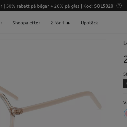
 | 50% rabatt på bågar + 20% på glas | Kod:
SOL5020
er
Shoppa efter
2 för 1 🔥
Upptäck
L
S
V