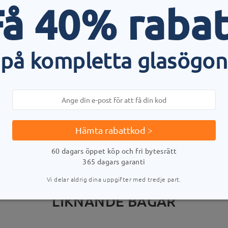
Få 40% rabat
på kompletta glasögon
LEVERANS
stid
uppgifter
5-
Skickad
Hämta rabattkod >
60 dagars öppet köp och fri bytesrätt
365 dagars garanti
Vi delar aldrig dina uppgifter med tredje part.
LIKNANDE BÅGAR