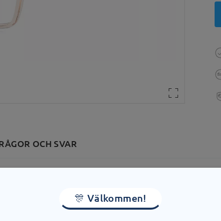
RÅGOR OCH SVAR
dd:
135 mm
(
Medium
)
Linsens diagonala storlek:
56 
🎊 Välkommen!
 med fjäder:
Nej
Material:
Acetat