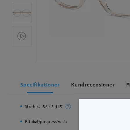
Specifikationer
Kundrecensioner
F
Storlek:
Total bre
56-15-145
Bifokal/progressiv:
Ja
Gångjärn