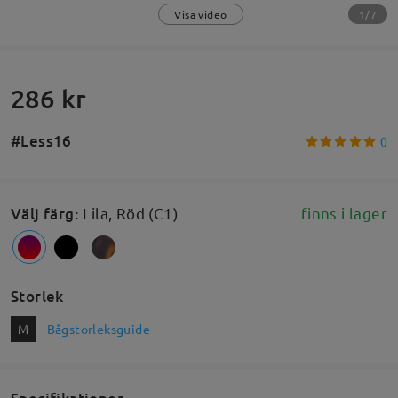
1/7
Visa video
286 kr
#Less16
0
Välj färg
:
Lila, Röd (C1)
finns i lager
Storlek
M
Bågstorleksguide