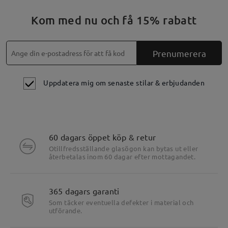
Kom med nu och få 15% rabatt
Prenumerera
Uppdatera mig om senaste stilar & erbjudanden
60 dagars öppet köp & retur
Otillfredsställande glasögon kan bytas ut eller
återbetalas inom 60 dagar efter mottagandet.
365 dagars garanti
Som täcker eventuella defekter i material och
utförande.