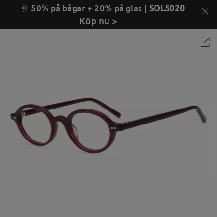
🌞 50% på bågar + 20% på glas |
SOL5020
Köp nu >