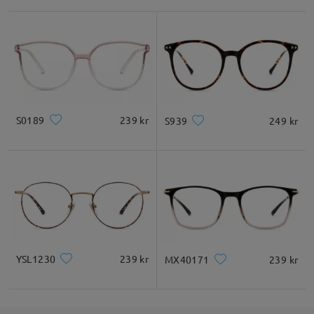
S0189
239 kr
S939
249 kr
YSL1230
239 kr
MX40171
239 kr