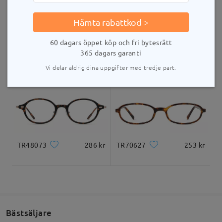
Levererad
Hämta rabattkod >
60 dagars öppet köp och fri bytesrätt
TR98447
253 kr
Baddie22
286 kr
365 dagars garanti
Vi delar aldrig dina uppgifter med tredje part.
TR48073
286 kr
TR70627
253 kr
Bästsäljare