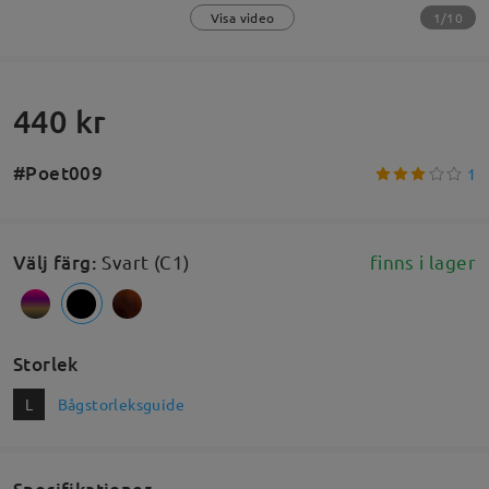
1/10
Visa video
440 kr
#Poet009
1
Välj färg
:
Svart (C1)
finns i lager
Storlek
L
Bågstorleksguide