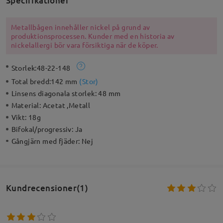
Specifikationer
Metallbågen innehåller nickel på grund av
produktionsprocessen. Kunder med en historia av
nickelallergi bör vara försiktiga när de köper.
Storlek:
48-22-148
Total bredd:
142 mm
(
Stor
)
Linsens diagonala storlek:
48 mm
Material:
Acetat ,Metall
Vikt:
18g
Bifokal/progressiv:
Ja
Gångjärn med fjäder:
Nej
Kundrecensioner(1)