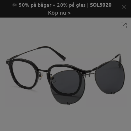
🌞 50% på bågar + 20% på glas |
SOL5020
Köp nu >