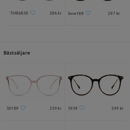
TM86830
286 kr
bow188
297 kr
Bästsäljare
S0189
239 kr
S939
249 kr