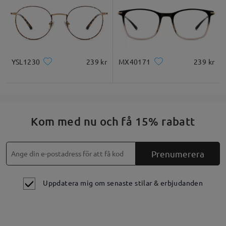
YSL1230
239 kr
MX40171
239 kr
Kom med nu och få 15% rabatt
Prenumerera
Uppdatera mig om senaste stilar & erbjudanden