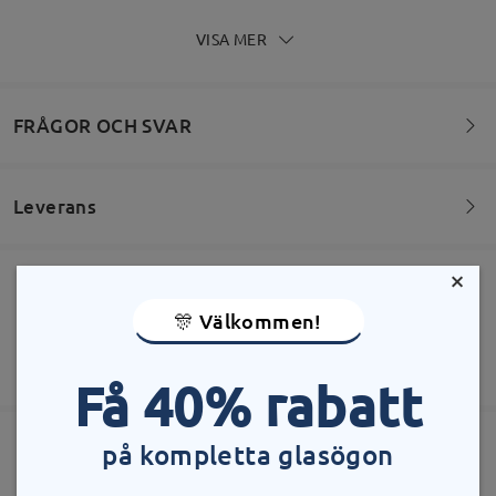
Firmoo's
reply
VISA MER
Jun 19 , 2026
Hi G D,
Thank you for your message.
We’re very sorry to hear that your glasses never
FRÅGOR OCH SVAR
arrived due to being lost in transit. We completely
understand how frustrating this experience must
have been and why it has affected your trust in
Leverans
ordering again.
Välkommen att lämna dina frågor om bågarna!
We’re glad to know that your refund has already
been processed, but we truly regret the
×
Ställ en fråga
inconvenience caused by the delivery issue. This is
Beställning lagd
Gratis reptålig linsbeläggning ingår
not the experience we aim to provide, and your
🎊 Välkommen!
feedback will be shared with the relevant team for
60 dagars öppet köp & retur
review.
bearbetningstid
365 dagars garanti
Visa fler
We appreciate you taking the time to let us know,
Få 40% rabatt
5-7 arbetsdagar
uppgifter
and we’re sorry that we couldn’t meet your
expectations on this occasion.
på kompletta glasögon
Skickad
If you still have concerns, please feel free to
Liknande bågar
contact us via LiveChat(24/7), or call us at 0808