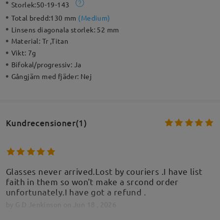
Storlek:
50-19-143
Total bredd:
130 mm
(
Medium
)
Linsens diagonala storlek:
52 mm
Material:
Tr ,Titan
Vikt:
7g
Bifokal/progressiv:
Ja
Gångjärn med fjäder:
Nej
Kundrecensioner(1)
Glasses never arrived.Lost by couriers .I have list
faith in them so won't make a srcond order
unfortunately.I have got a refund .
by
G D Jenkinson
on
Jun 18 , 2026