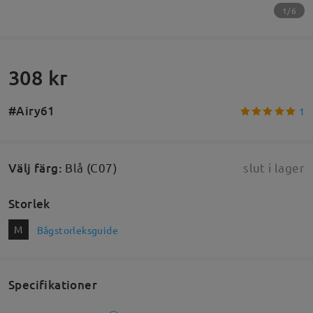
1/6
308 kr
#Airy61
1
Välj färg
:
Blå (C07)
slut i lager
Storlek
M
Bågstorleksguide
Specifikationer