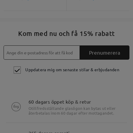
Kom med nu och få 15% rabatt
Prenumerera
Uppdatera mig om senaste stilar & erbjudanden
60 dagars öppet köp & retur
Otillfredsställande glasögon kan bytas ut eller
återbetalas inom 60 dagar efter mottagandet.
365 dagars garanti