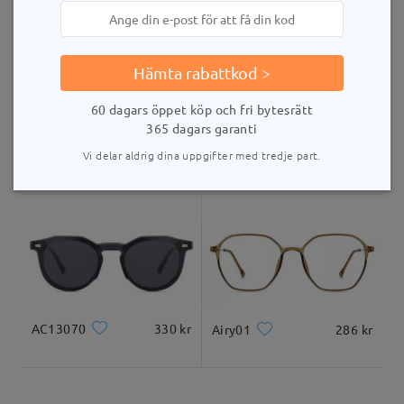
178 6208(1pm - 4am BST), or email us at
leveranstid
service@firmoo.co.uk.
5-7 arbetsdagar
uppgifter
Hämta rabattkod >
Levererad
60 dagars öppet köp och fri bytesrätt
Skriv en recension
365 dagars garanti
YSL5918M
264 kr
Vi delar aldrig dina uppgifter med tredje part.
Cathy23506
275 kr
AC13070
330 kr
Airy01
286 kr