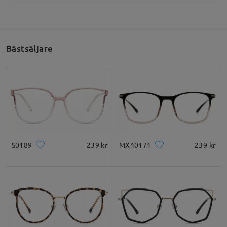
Bästsäljare
S0189
239 kr
MX40171
239 kr