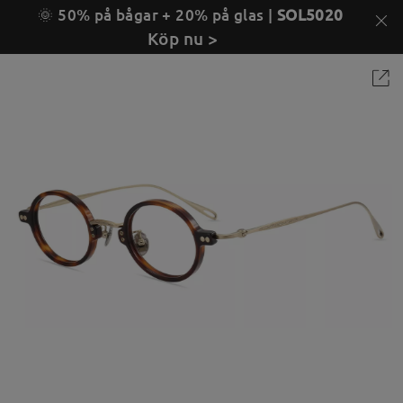
🌞 50% på bågar + 20% på glas |
SOL5020
Köp nu >