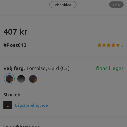
1/10
Visa video
407 kr
#Poet013
3
Välj färg
:
Tortoise, Guld (C3)
finns i lager
Storlek
L
Bågstorleksguide