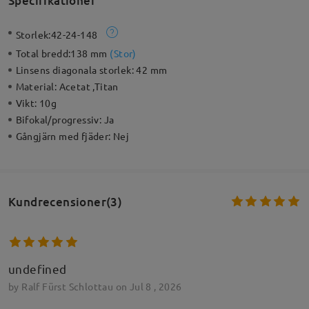
Specifikationer
Storlek:
42-24-148
Total bredd:
138 mm
(
Stor
)
Linsens diagonala storlek:
42 mm
Material:
Acetat ,Titan
Vikt:
10g
Bifokal/progressiv:
Ja
Gångjärn med fjäder:
Nej
Kundrecensioner(3)
undefined
by
Ralf Fürst Schlottau
on
Jul 8 , 2026