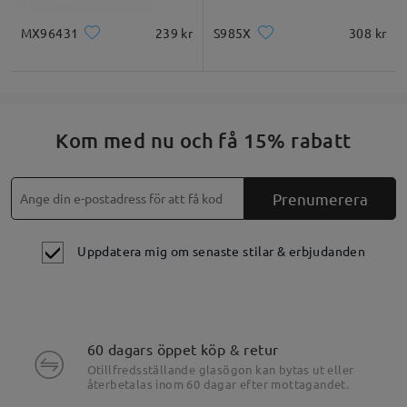
MX96431
239 kr
S985X
308 kr
Kom med nu och få 15% rabatt
Prenumerera
Uppdatera mig om senaste stilar & erbjudanden
60 dagars öppet köp & retur
Otillfredsställande glasögon kan bytas ut eller
återbetalas inom 60 dagar efter mottagandet.