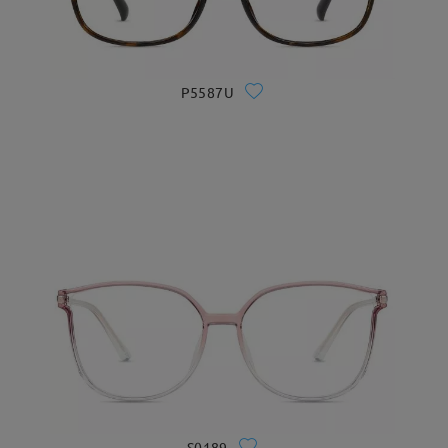
P5587U
S0189