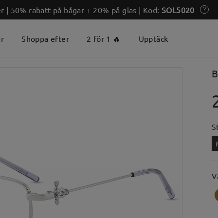
 | 50% rabatt på bågar + 20% på glas | Kod:
SOL5020
er
Shoppa efter
2 för 1 🔥
Upptäck
B
S
V