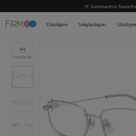
🌞 Sommarens favoriter
Glasögon
Solglasögon
Glastyp
PROVA PÅ