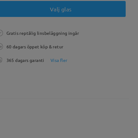
Valj glas
Gratis reptålig linsbeläggning ingår
60 dagars öppet köp & retur
365 dagars garanti
Visa fler