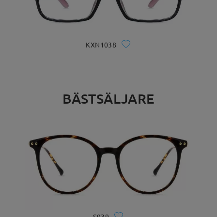
KXN1038
BÄSTSÄLJARE
S939