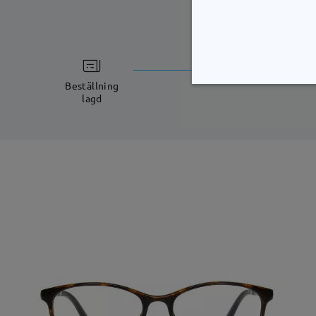
bearbetning
5-7 arbetsdagar
Beställning
lagd