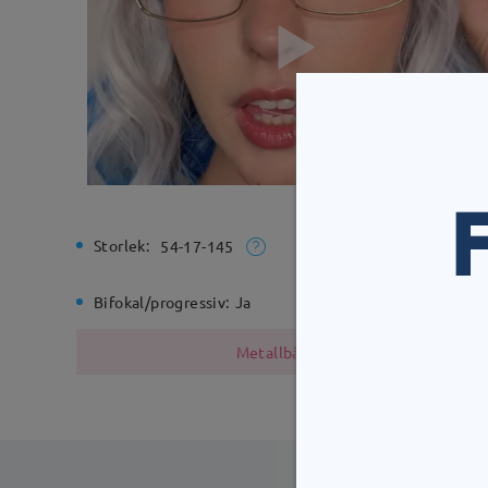
Storlek:
Total bre
54-17-145
Bifokal/progressiv:
Ja
Gångjärn
Metallbågen innehåller nickel på g