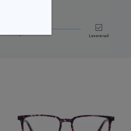
leveranstid
7 arbetsdagar
uppgifter
Levererad