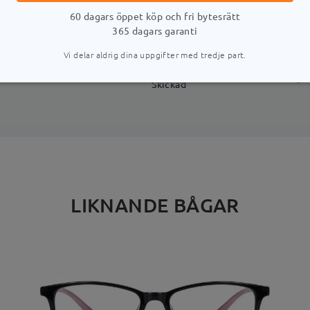
LEVERANS
60 dagars öppet köp och fri bytesrätt
365 dagars garanti
Vi delar aldrig dina uppgifter med tredje part.
stid
uppgifter
5-
Skickad
LIKNANDE BÅGAR