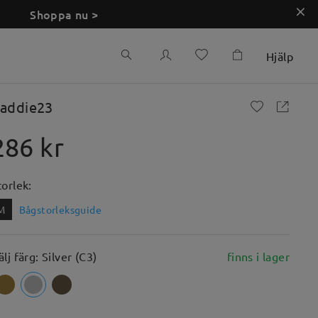
Shoppa nu >
Hjälp
addie23
286 kr
torlek:
M
Bågstorleksguide
älj färg: Silver (C3)
finns i lager