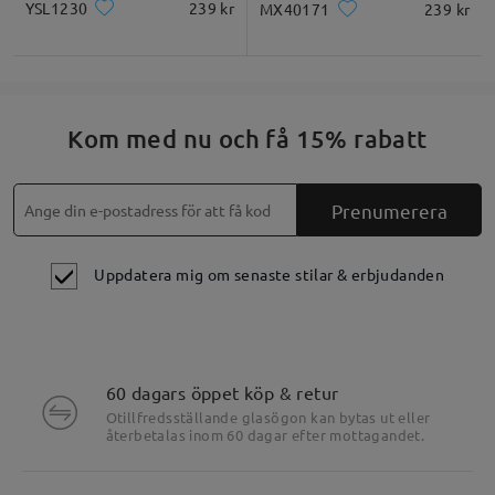
YSL1230
239 kr
MX40171
239 kr
Kom med nu och få 15% rabatt
Prenumerera
Uppdatera mig om senaste stilar & erbjudanden
60 dagars öppet köp & retur
Otillfredsställande glasögon kan bytas ut eller
återbetalas inom 60 dagar efter mottagandet.