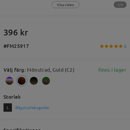
1/9
Visa video
396 kr
#FM25917
0
Välj färg
:
Mönstrad, Guld (C2)
finns i lager
Storlek
L
Bågstorleksguide