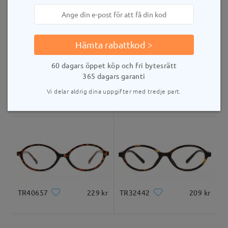
Liknande bågar
leveranstid
5-7 arbetsdagar
uppgifter
Hämta rabattkod >
Levererad
60 dagars öppet köp och fri bytesrätt
365 dagars garanti
Vi delar aldrig dina uppgifter med tredje part.
T88250
319 kr
M37599
275 kr
TR40657
229 kr
TR32442
209 kr