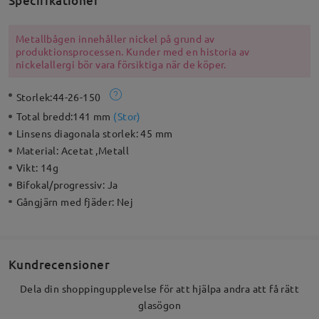
Specifikationer
Metallbågen innehåller nickel på grund av
produktionsprocessen. Kunder med en historia av
nickelallergi bör vara försiktiga när de köper.
Storlek:
44-26-150
Total bredd:
141 mm
(
Stor
)
Linsens diagonala storlek:
45 mm
Material:
Acetat ,Metall
Vikt:
14g
Bifokal/progressiv:
Ja
Gångjärn med fjäder:
Nej
Kundrecensioner
Dela din shoppingupplevelse för att hjälpa andra att få rätt
glasögon