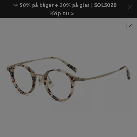
🌞 50% på bågar + 20% på glas |
SOL5020
Köp nu >