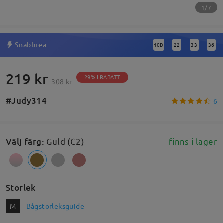
1/7
Snabbrea
10
D
22
33
35
:
:
:
219 kr
29% I RABATT
308 kr
#Judy314
6
Välj färg
:
Guld (C2)
finns i lager
Storlek
M
Bågstorleksguide