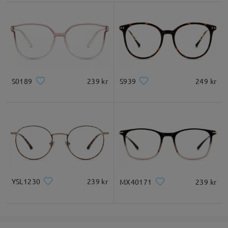
S0189
239 kr
S939
249 kr
YSL1230
239 kr
MX40171
239 kr