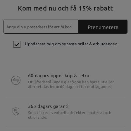
Kom med nu och få 15% rabatt
Prenumerera
Uppdatera mig om senaste stilar & erbjudanden
60 dagars öppet köp & retur
Otillfredsställande glasögon kan bytas ut eller
återbetalas inom 60 dagar efter mottagandet.
365 dagars garanti
Som täcker eventuella defekter i material och
utförande.