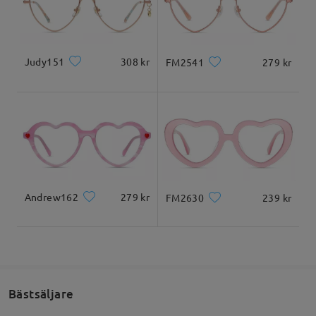
Levererad
Judy151
308 kr
FM2541
279 kr
Andrew162
279 kr
FM2630
239 kr
Bästsäljare