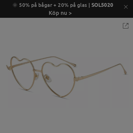
🌞 50% på bågar + 20% på glas |
SOL5020
Köp nu >