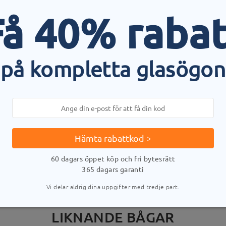
rund av produktionsprocessen. Kunder med en historia av nickelallerg
Få 40% rabat
på kompletta glasögon
LEVERANS
stid
uppgifter
5-
Skickad
Hämta rabattkod >
60 dagars öppet köp och fri bytesrätt
365 dagars garanti
Vi delar aldrig dina uppgifter med tredje part.
LIKNANDE BÅGAR