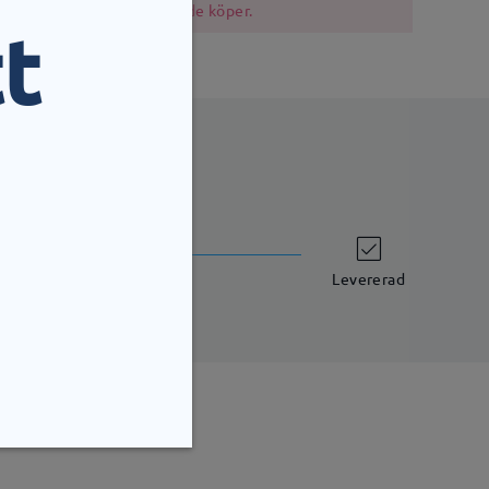
i bör vara försiktiga när de köper.
t
leveranstid
7 arbetsdagar
uppgifter
Levererad