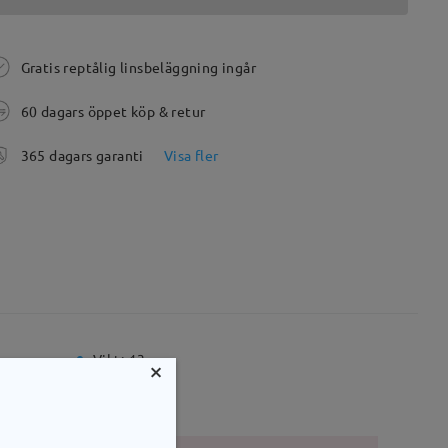
Gratis reptålig linsbeläggning ingår
60 dagars öppet köp & retur
365 dagars garanti
Visa fler
mm
Vikt:
13g
×