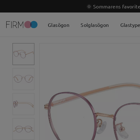
🌞 Sommarens favoriter
Glasögon
Solglasögon
Glastyp