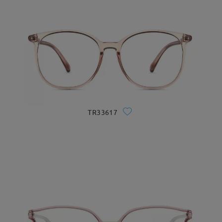
TR33617