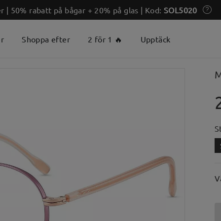
 | 50% rabatt på bågar + 20% på glas | Kod:
SOL5020
er
Shoppa efter
2 för 1 🔥
Upptäck
M
S
V