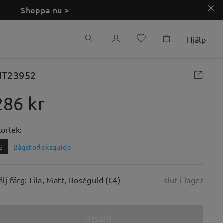
Shoppa nu >
Hjälp
T23952
286 kr
torlek:
S
Bågstorleksguide
älj färg: Lila, Matt, Roséguld (C4)
slut i lager
Utsåld