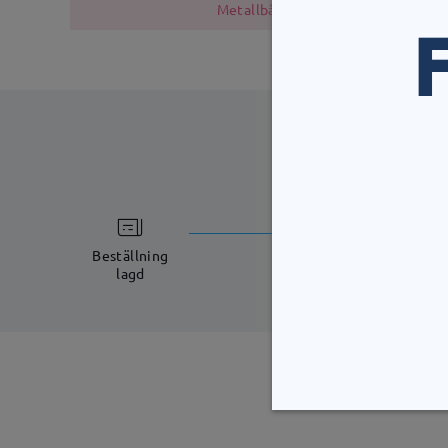
Metallbågen innehåller nickel på g
bearbetning
5-7 arbetsdagar
Beställning
lagd