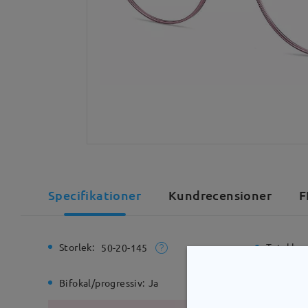
Specifikationer
Kundrecensioner
F
Storlek:
Total bre
50-20-145
Bifokal/progressiv:
Ja
Gångjärn