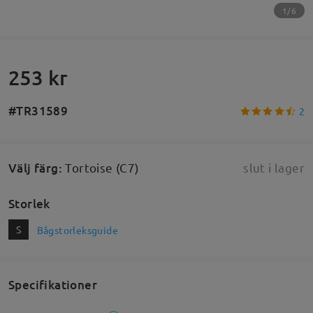
1/6
253 kr
#TR31589
2
Välj färg
:
Tortoise (C7)
slut i lager
Storlek
S
Bågstorleksguide
Specifikationer