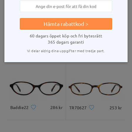
leveranstid
5-7 arbetsdagar
uppgifter
Hämta rabattkod >
Levererad
60 dagars öppet köp och fri bytesrätt
365 dagars garanti
TR98447
253 kr
Vi delar aldrig dina uppgifter med tredje part.
bow009
259 kr
Baddie22
286 kr
TR70627
253 kr