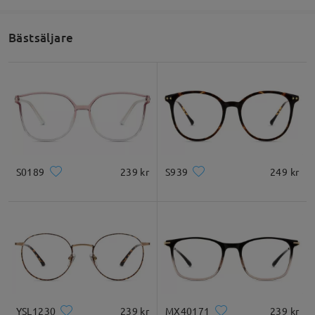
Bästsäljare
S0189
239 kr
S939
249 kr
YSL1230
239 kr
MX40171
239 kr