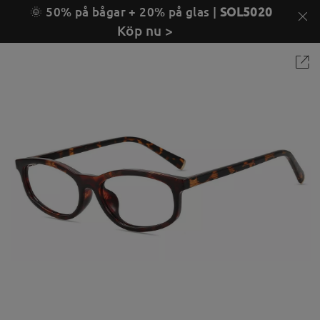
🌞 50% på bågar + 20% på glas |
SOL5020
Köp nu >