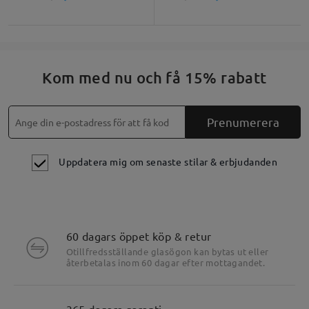
Kom med nu och få 15% rabatt
Prenumerera
Uppdatera mig om senaste stilar & erbjudanden
60 dagars öppet köp & retur
Otillfredsställande glasögon kan bytas ut eller
återbetalas inom 60 dagar efter mottagandet.
365 dagars garanti