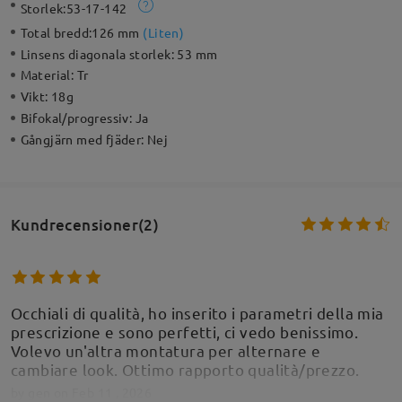
Storlek:
53-17-142
Total bredd:
126 mm
(
Liten
)
Linsens diagonala storlek:
53 mm
Material:
Tr
Vikt:
18g
Bifokal/progressiv:
Ja
Gångjärn med fjäder:
Nej
Kundrecensioner(2)
Occhiali di qualità, ho inserito i parametri della mia
prescrizione e sono perfetti, ci vedo benissimo.
Volevo un'altra montatura per alternare e
cambiare look. Ottimo rapporto qualità/prezzo.
by
gen
on
Feb 11 , 2026