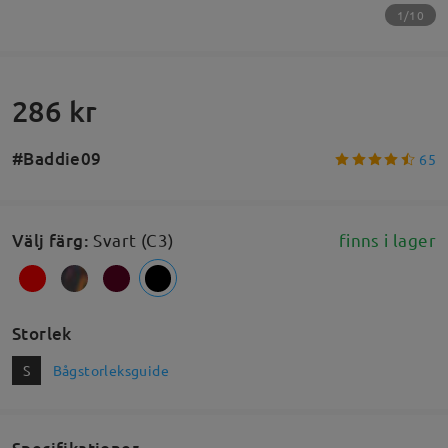
1/10
286 kr
#Baddie09
65
Välj färg
:
Svart (C3)
finns i lager
Storlek
S
Bågstorleksguide