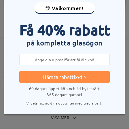
🎊 Välkommen!
Få 40% rabatt
VISA MER
på kompletta glasögon
Kundrecensioner(65)
Hämta rabattkod >
THEY ARE BEAUTIFUL, exactly what I pictured of
them, great purchase
60 dagars öppet köp och fri bytesrätt
by
Ariela Jimenez
on
Aug 6 , 2026
365 dagars garanti
Vi delar aldrig dina uppgifter med tredje part.
VISA MER
So impressed with these. They are so stylish and