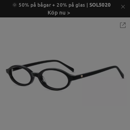
🌞 50% på bågar + 20% på glas |
SOL5020
Köp nu >