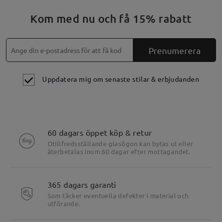
Kom med nu och få 15% rabatt
Prenumerera
Uppdatera mig om senaste stilar & erbjudanden
60 dagars öppet köp & retur
Otillfredsställande glasögon kan bytas ut eller
återbetalas inom 60 dagar efter mottagandet.
365 dagars garanti
Som täcker eventuella defekter i material och
utförande.