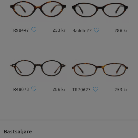
Levererad
TR98447
253 kr
Baddie22
286 kr
TR48073
286 kr
TR70627
253 kr
Bästsäljare