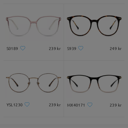
S0189
239 kr
S939
249 kr
YSL1230
239 kr
MX40171
239 kr