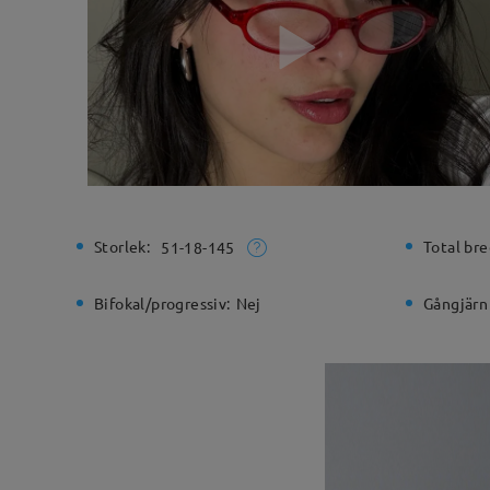
Storlek:
Total bre
51-18-145
Bifokal/progressiv:
Nej
Gångjärn