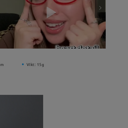
mm
Vikt:
15g