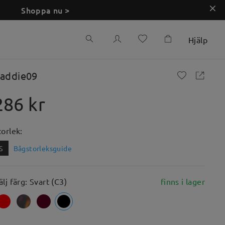
Shoppa nu >
Hjälp
addie09
286 kr
torlek:
S
Bågstorleksguide
älj färg: Svart (C3)
finns i lager