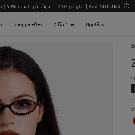
 | 50% rabatt på bågar + 20% på glas | Kod:
SOL5020
er
Shoppa efter
2 för 1 🔥
Upptäck
B
S
V