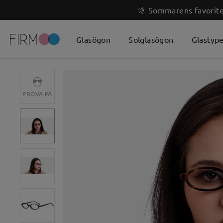
🌞 Sommarens favoriter
Glasögon
Solglasögon
Glastyp
PROVA PÅ