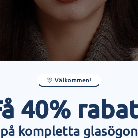
🎊 Välkommen!
Få 40% rabat
på kompletta glasögon