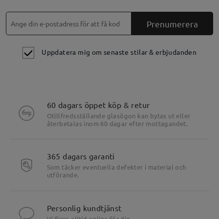
Prenumerera
Uppdatera mig om senaste stilar & erbjudanden
60 dagars öppet köp & retur
Otillfredsställande glasögon kan bytas ut eller
återbetalas inom 60 dagar efter mottagandet.
365 dagars garanti
Som täcker eventuella defekter i material och
utförande.
Personlig kundtjänst
Vi finns alltid online för dig.