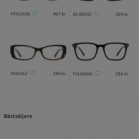
FFM2606
407 kr
AC08502
209 kr
FM2662
286 kr
FM2606G
286 kr
Bästsäljare