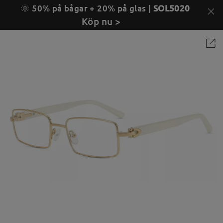
🌞 50% på bågar + 20% på glas |
SOL5020
Köp nu >