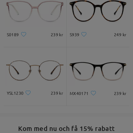
S0189
239 kr
S939
249 kr
YSL1230
239 kr
MX40171
239 kr
Kom med nu och få 15% rabatt