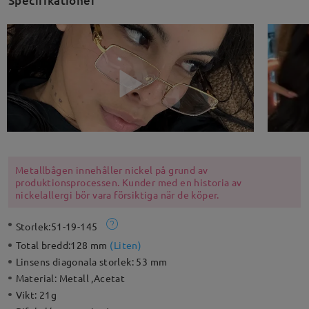
Specifikationer
Metallbågen innehåller nickel på grund av
produktionsprocessen. Kunder med en historia av
nickelallergi bör vara försiktiga när de köper.
Storlek:
51-19-145
Total bredd:
128 mm
(
Liten
)
Linsens diagonala storlek:
53 mm
Material:
Metall ,Acetat
Vikt:
21g