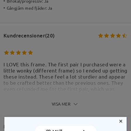
Bifokal/progressiv:
Ja
Gångjärn med fjäder:
Ja
Kundrecensioner(20)
I LOVE this frame. The first pair I purchased were a
little wonky (different frame) so I ended up getting
these instead. These feel a lot sturdier and appear
to be crafted better than the previous ones. They
even refunded me for the first pair, which was
really nice! So glad I found the perfect one for me!
I’ll definitely be trying more frames from Firmoo in
VISA MER
the future when I can
by
Julia
on
Aug 5 , 2026
×
FRÅGOR OCH SVAR