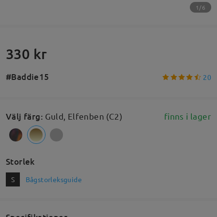
1/6
330 kr
#Baddie15
20
Välj färg
:
Guld, Elfenben (C2)
finns i lager
Storlek
S
Bågstorleksguide