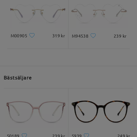
M00905
319 kr
M94538
239 kr
Bästsäljare
S0189
239 kr
S939
249 kr