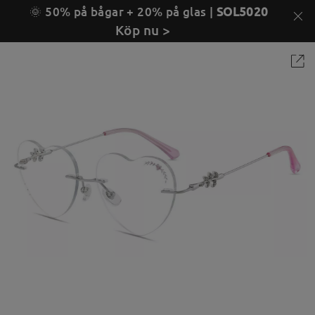
🌞 50% på bågar + 20% på glas |
SOL5020
Köp nu >