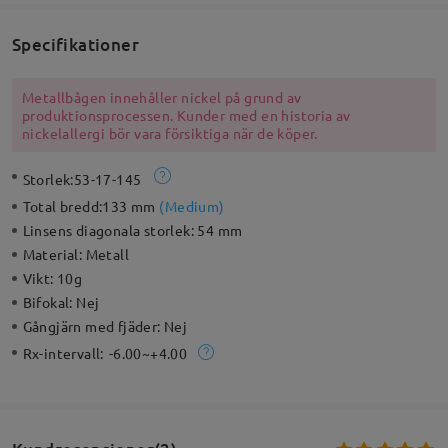
Specifikationer
Metallbågen innehåller nickel på grund av
produktionsprocessen. Kunder med en historia av
nickelallergi bör vara försiktiga när de köper.
Storlek:
53-17-145
Total bredd:
133 mm
(
Medium
)
Linsens diagonala storlek:
54 mm
Material:
Metall
Vikt:
10g
Bifokal:
Nej
Gångjärn med fjäder:
Nej
Rx-intervall:
-6.00~+4.00