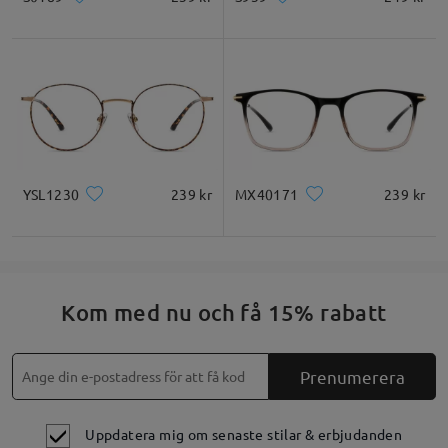
YSL1230
239 kr
MX40171
239 kr
Kom med nu och få 15% rabatt
Prenumerera
Uppdatera mig om senaste stilar & erbjudanden