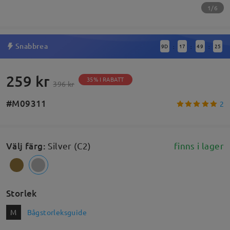
1/6
Snabbrea
9
D
17
49
25
:
:
:
259 kr
35% I RABATT
396 kr
#M09311
2
Välj färg
:
Silver (C2)
finns i lager
Storlek
M
Bågstorleksguide