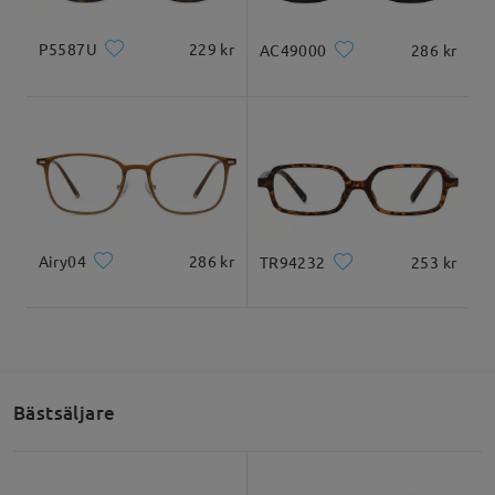
P5587U
229 kr
AC49000
286 kr
Läs alla recensioner
Skriv en recension
Airy04
286 kr
TR94232
253 kr
Bästsäljare