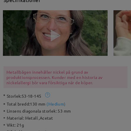
Specifikationer
Metallbågen innehåller nickel på grund av
produktionsprocessen. Kunder med en historia av
nickelallergi bör vara försiktiga när de köper.
Storlek:
53-18-145
Total bredd:
130 mm
(
Medium
)
Linsens diagonala storlek:
53 mm
Material:
Metall ,Acetat
Vikt:
21g