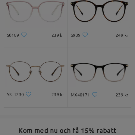
S0189
239 kr
S939
249 kr
YSL1230
239 kr
MX40171
239 kr
Kom med nu och få 15% rabatt