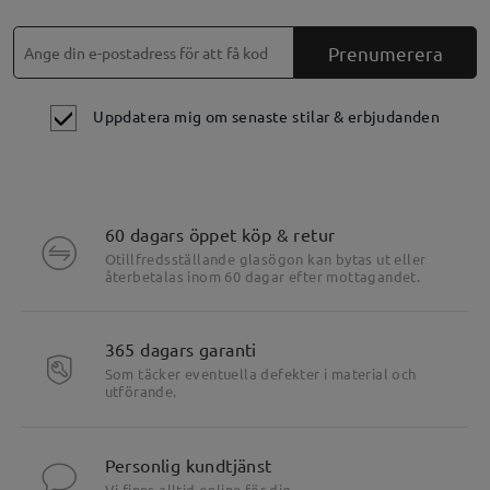
Prenumerera
Uppdatera mig om senaste stilar & erbjudanden
60 dagars öppet köp & retur
Otillfredsställande glasögon kan bytas ut eller
återbetalas inom 60 dagar efter mottagandet.
365 dagars garanti
Som täcker eventuella defekter i material och
utförande.
Personlig kundtjänst
Vi finns alltid online för dig.