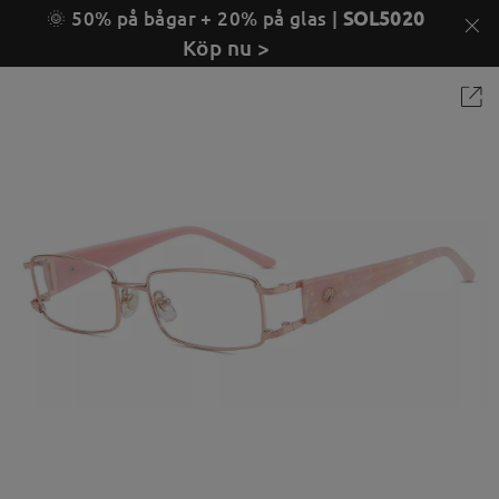
🌞 50% på bågar + 20% på glas |
SOL5020
Köp nu >