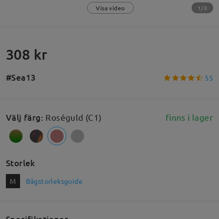
1/8
Visa video
308 kr
#Sea13
55
Välj färg
:
Roséguld (C1)
finns i lager
Storlek
M
Bågstorleksguide