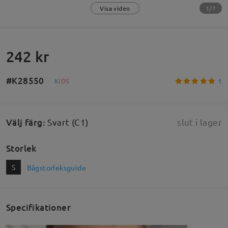
1/7
Visa video
242 kr
#K28550
1
K
I
D
S
Välj färg
:
Svart (C1)
slut i lager
Storlek
S
Bågstorleksguide
Specifikationer