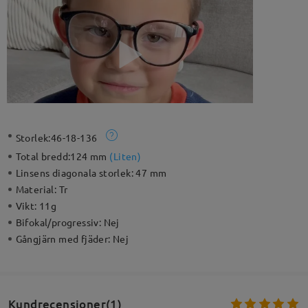
Storlek:
46-18-136
Total bredd:
124 mm
(
Liten
)
Linsens diagonala storlek:
47 mm
Material:
Tr
Vikt:
11g
Bifokal/progressiv:
Nej
Gångjärn med fjäder:
Nej
Kundrecensioner(1)