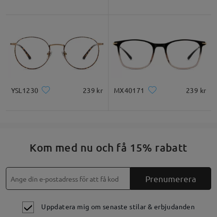
Skriv en recension
YSL1230
239 kr
MX40171
239 kr
Kom med nu och få 15% rabatt
Prenumerera
Uppdatera mig om senaste stilar & erbjudanden