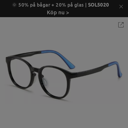
🌞 50% på bågar + 20% på glas |
SOL5020
Köp nu >