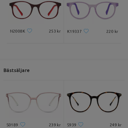
1. Vérifiez la forme du visage et le style de
monture. (
https://www.firmoo.fr/help-p-119.shtml
)
2. Utilisez l'essayage virtuel pour vous inspirer.
(
https://www.firmoo.fr/help-p-112.shtml
)
3. Consultez notre guide des tailles pour mesurer
N2008K
253 kr
K19337
220 kr
la monture. (
https://www.firmoo.fr/help-p-1.shtml
)
Nous souhaitons que vous soyez pleinement
satisfait(e) de votre achat. C'est pourquoi nous
offrons une garantie de satisfaction de 60 jours. Si
vos lunettes ne vous conviennent pas, vous pouvez
les échanger ou les retourner. Veuillez noter que
Bästsäljare
des frais de livraison peuvent s'appliquer.
N'hésitez pas à nous contacter par chat en direct
(24h/24 et 7j/7) ou par e-mail à l'adresse
service@firmoo.fr. Nous sommes toujours ravis de
vous aider !
S0189
239 kr
S939
249 kr