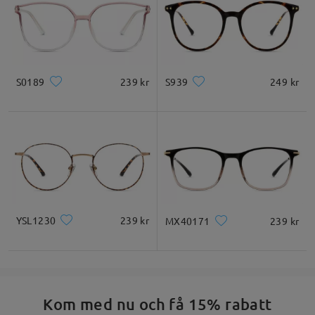
S0189
239 kr
S939
249 kr
YSL1230
239 kr
MX40171
239 kr
Kom med nu och få 15% rabatt