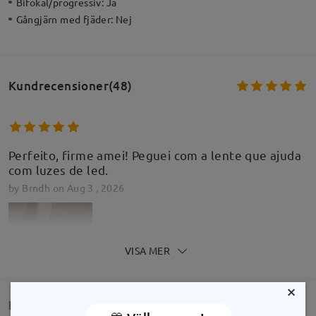
Bifokal/progressiv:
Ja
Gångjärn med fjäder:
Nej
Kundrecensioner(48)
Perfeito, firme amei! Peguei com a lente que ajuda
com luzes de led.
by
Brndh
on
Aug 3 , 2026
VISA MER
×
FRÅGOR OCH SVAR