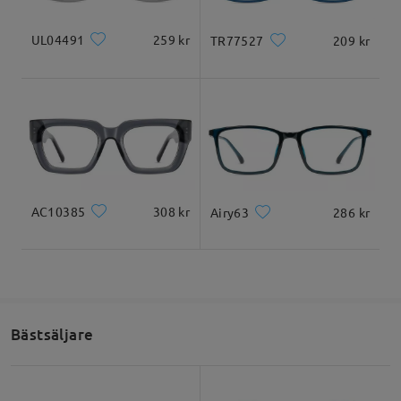
UL04491
259 kr
TR77527
209 kr
AC10385
308 kr
Airy63
286 kr
Bästsäljare