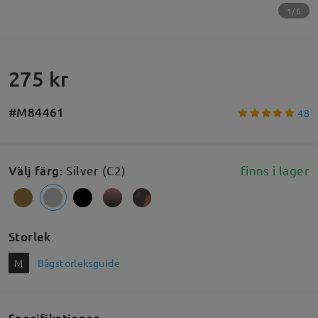
1/6
275 kr
#M84461
48
Välj färg
:
Silver (C2)
finns i lager
Storlek
M
Bågstorleksguide