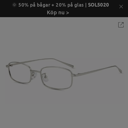
🌞 50% på bågar + 20% på glas |
SOL5020
Köp nu >