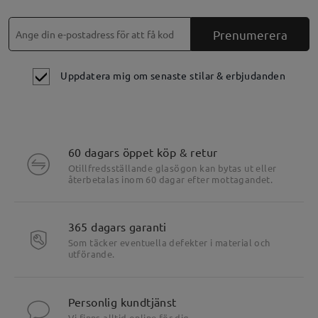
Prenumerera
Uppdatera mig om senaste stilar & erbjudanden
60 dagars öppet köp & retur
Otillfredsställande glasögon kan bytas ut eller
återbetalas inom 60 dagar efter mottagandet.
365 dagars garanti
Som täcker eventuella defekter i material och
utförande.
Personlig kundtjänst
Vi finns alltid online för dig.