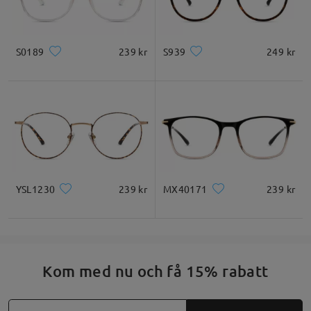
S0189
239 kr
S939
249 kr
YSL1230
239 kr
MX40171
239 kr
Kom med nu och få 15% rabatt