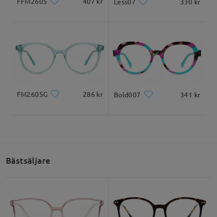
FFM2605
407 kr
Less07
330 kr
Läs alla recensioner
FM2605G
286 kr
Bold007
341 kr
Skriv en recension
Bästsäljare