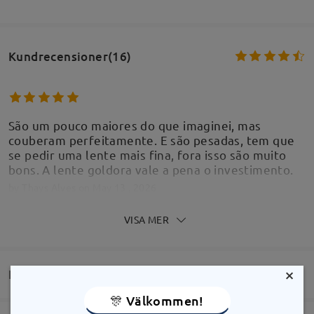
Kundrecensioner(16)
São um pouco maiores do que imaginei, mas
couberam perfeitamente. E são pesadas, tem que
se pedir uma lente mais fina, fora isso são muito
bons. A lente goldora vale a pena o investimento.
by
Thays Alves
on
May 13 , 2026
VISA MER
×
FRÅGOR OCH SVAR
🎊 Välkommen!