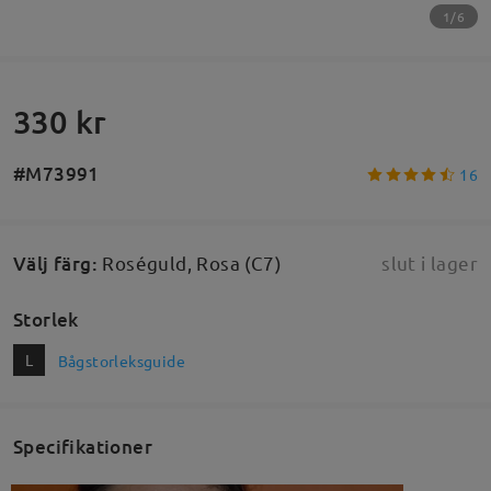
1/6
330 kr
#M73991
16
Välj färg
:
Roséguld, Rosa (C7)
slut i lager
Storlek
L
Bågstorleksguide
Specifikationer