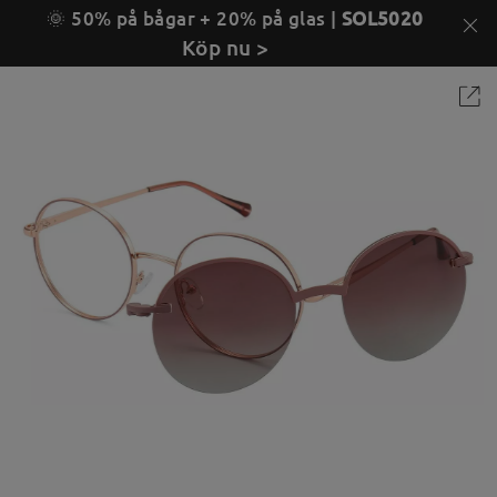
🌞 50% på bågar + 20% på glas |
SOL5020
Köp nu >