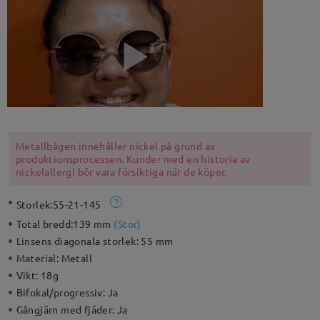
Metallbågen innehåller nickel på grund av
produktionsprocessen. Kunder med en historia av
nickelallergi bör vara försiktiga när de köper.
Storlek:
55-21-145
Total bredd:
139 mm
(
Stor
)
Linsens diagonala storlek:
55 mm
Material:
Metall
Vikt:
18g
Bifokal/progressiv:
Ja
Gångjärn med fjäder:
Ja