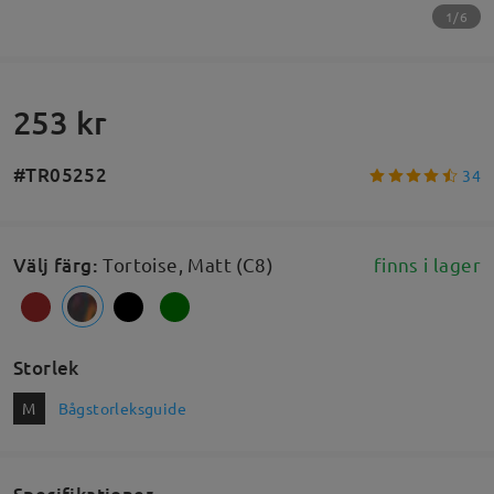
1/6
253 kr
#TR05252
34
Välj färg
:
Tortoise, Matt (C8)
finns i lager
Storlek
M
Bågstorleksguide