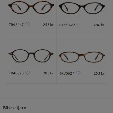
Produktmått
Levererad
TR98447
253 kr
Baddie22
286 kr
Totalbredd
Skalmlängd
130mm/ 5.12 tum
145mm/ 5.71 tum
TR48073
286 kr
TR70627
253 kr
Glasbredd
Glashöjd
Näsbrygga
52mm/ 2.05 tum
39mm/ 1.54 tum
20mm/ 0.79 tum
Ansiktsform guide
Bästsäljare