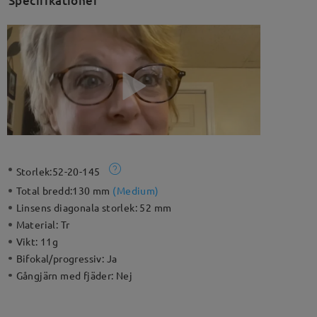
Specifikationer
Storlek:
52-20-145
Total bredd:
130 mm
(
Medium
)
Linsens diagonala storlek:
52 mm
Material:
Tr
Vikt:
11g
Bifokal/progressiv:
Ja
Gångjärn med fjäder:
Nej