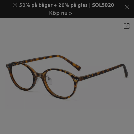
🌞 50% på bågar + 20% på glas |
SOL5020
Köp nu >