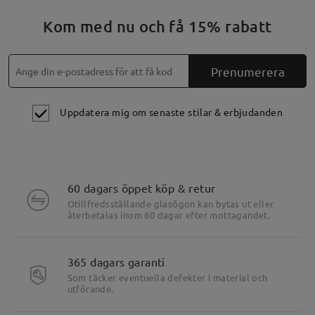
Kom med nu och få 15% rabatt
Prenumerera
Uppdatera mig om senaste stilar & erbjudanden
60 dagars öppet köp & retur
Otillfredsställande glasögon kan bytas ut eller
återbetalas inom 60 dagar efter mottagandet.
Produktens höjdpunkter
365 dagars garanti
Som täcker eventuella defekter i material och
utförande.