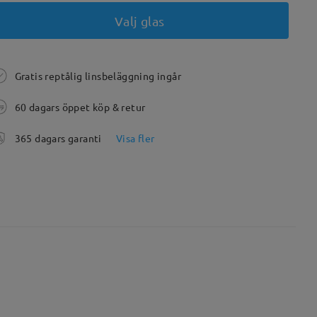
Valj glas
Gratis reptålig linsbeläggning ingår
60 dagars öppet köp & retur
365 dagars garanti
Visa fler