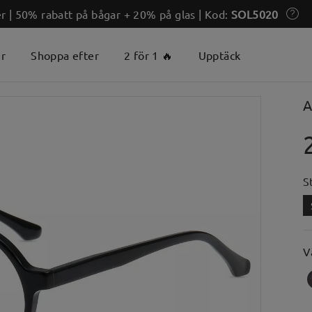
 | 50% rabatt på bågar + 20% på glas | Kod:
SOL5020
er
Shoppa efter
2 för 1 🔥
Upptäck
A
S
V