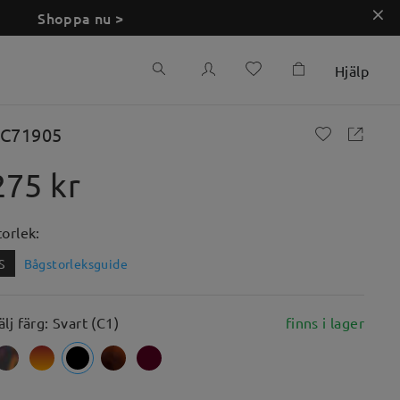
Shoppa nu >
Hjälp
C71905
275 kr
torlek:
S
Bågstorleksguide
älj färg: Svart (C1)
finns i lager