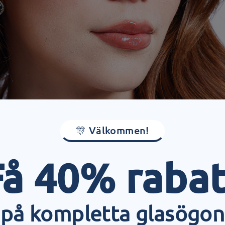
🎊 Välkommen!
Få 40% rabat
på kompletta glasögon