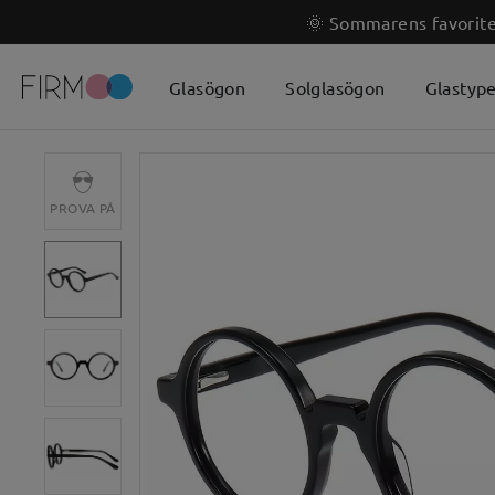
🌞 Sommarens favoriter
Glasögon
Solglasögon
Glastyp
PROVA PÅ