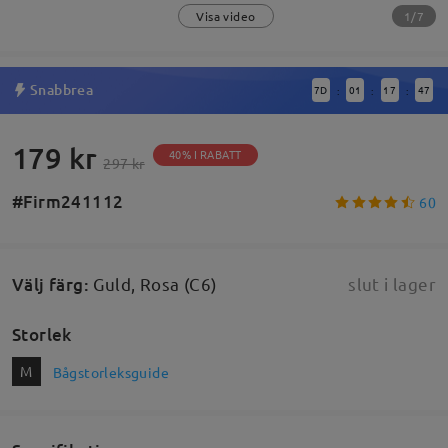
1/7
Visa video
Snabbrea
7
D
01
17
47
:
:
:
179 kr
40% I RABATT
297 kr
#Firm241112
60
Välj färg
:
Guld, Rosa (C6)
slut i lager
Storlek
M
Bågstorleksguide