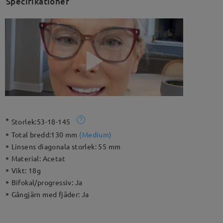
Specifikationer
Storlek:
53-18-145
Total bredd:
130 mm
(
Medium
)
Linsens diagonala storlek:
55 mm
Material:
Acetat
Vikt:
18g
Bifokal/progressiv:
Ja
Gångjärn med fjäder:
Ja