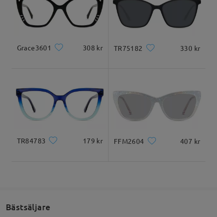
Produktmått
Levererad
Skriv en recension
Grace3601
308 kr
TR75182
330 kr
Totalbredd
Skalmlängd
130mm/ 5.12 tum
145mm/ 5.71 tum
TR84783
179 kr
FFM2604
407 kr
Glasbredd
Glashöjd
Näsbrygga
53mm/ 2.09 tum
43mm/ 1.69 tum
18mm/ 0.71 tum
Ansiktsform guide
Bästsäljare