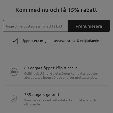
Kom med nu och få 15% rabatt
Prenumerera
Uppdatera mig om senaste stilar & erbjudanden
60 dagars öppet köp & retur
Otillfredsställande glasögon kan bytas ut eller
återbetalas inom 60 dagar efter mottagandet.
Produktens höjdpunkter
365 dagars garanti
Som täcker eventuella defekter i material och
utförande.