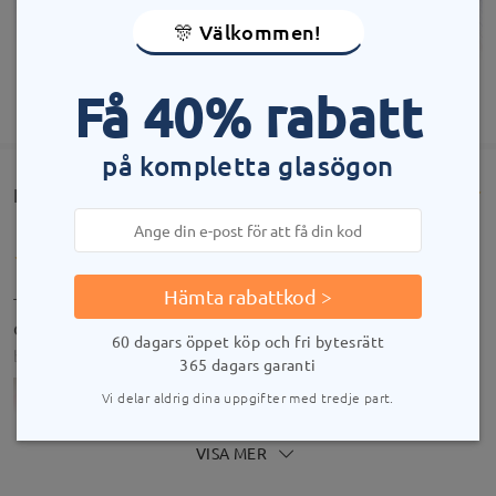
🎊 Välkommen!
Få 40% rabatt
VISA MER
på kompletta glasögon
Kundrecensioner(60)
Hämta rabattkod >
They are so cute, runs a little loose on my nose but
other than that, they’re perfect and super cute!
60 dagars öppet köp och fri bytesrätt
by
Cecilia
on
Jul 19 , 2026
365 dagars garanti
Vi delar aldrig dina uppgifter med tredje part.
Modellinformation
VISA MER