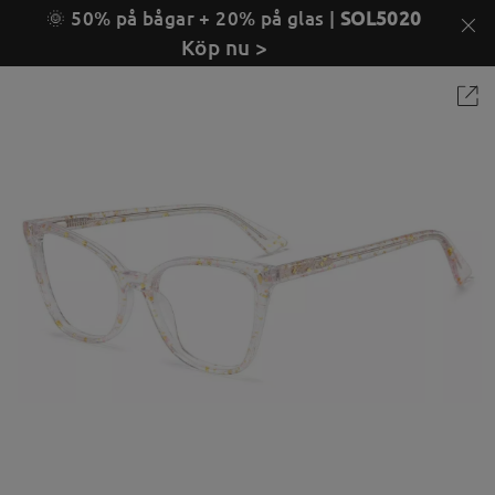
🌞 50% på bågar + 20% på glas |
SOL5020
Köp nu >