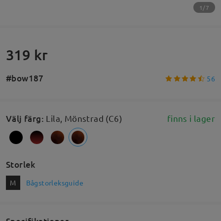
1/7
319 kr
#bow187
56
Välj färg
:
Lila, Mönstrad (C6)
finns i lager
Storlek
M
Bågstorleksguide