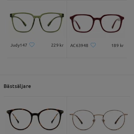
Judy147
229 kr
AC63948
189 kr
Bästsäljare