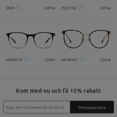
S939
249 kr
YSL1230
239 kr
MX40171
239 kr
MX96431
239 kr
Kom med nu och få 15% rabatt
Prenumerera