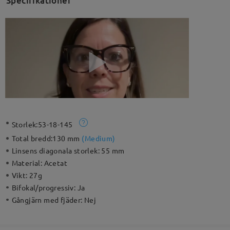
Specifikationer
Storlek:
53-18-145
Total bredd:
130 mm
(
Medium
)
Linsens diagonala storlek:
55 mm
Material:
Acetat
Vikt:
27g
Bifokal/progressiv:
Ja
Gångjärn med fjäder:
Nej