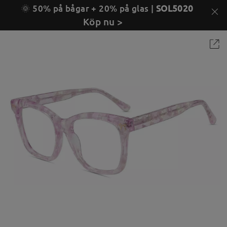
🌞 50% på bågar + 20% på glas |
SOL5020
Köp nu >