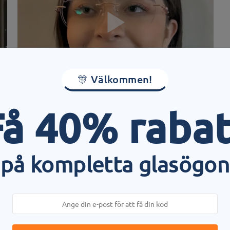
🎊 Välkommen!
Få 40% rabat
dd:
137 mm
(
Stor
)
Linsens diagonala storlek:
57 
 med fjäder:
Nej
Material:
Metall
på kompletta glasögon
rund av produktionsprocessen. Kunder med en historia av nickelallerg