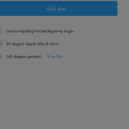
Valj glas
Gratis reptålig linsbeläggning ingår
60 dagars öppet köp & retur
365 dagars garanti
Visa fler