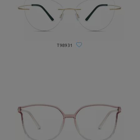
T98931