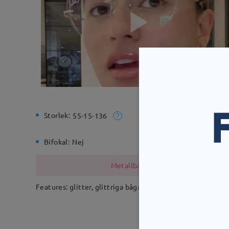
Storlek:
Total bre
55-15-136
Bifokal:
Nej
Gångjärn
Metallbågen innehåller nickel på g
Features: glitter, glittriga bågar, båglösa glasögon