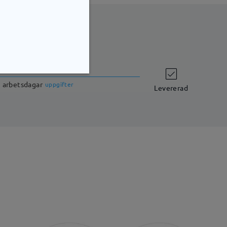
leveranstid
7 arbetsdagar
uppgifter
Levererad