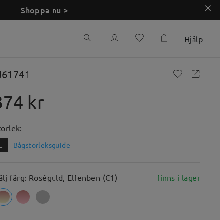
Shoppa nu >
Hjälp
61741
374 kr
torlek:
L
Bågstorleksguide
älj färg: Roséguld, Elfenben (C1)
finns i lager