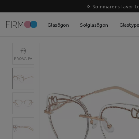
🌞 Sommarens favoriter
Glasögon
Solglasögon
Glastyp
PROVA PÅ