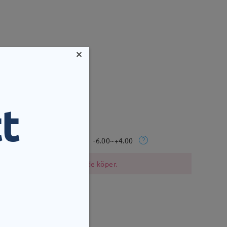
×
t
mm
Vikt:
7g
Rx-intervall:
-6.00~+4.00
i bör vara försiktiga när de köper.