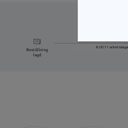
bearbetning
8 till 11 arbetsdag
Beställning
lagd