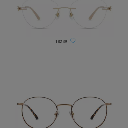
T18289