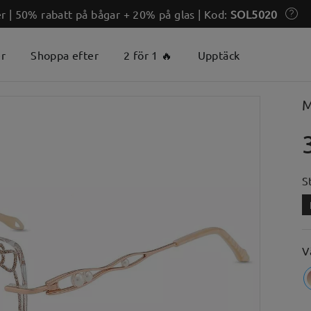
 | 50% rabatt på bågar + 20% på glas | Kod:
SOL5020
er
Shoppa efter
2 för 1 🔥
Upptäck
M
S
V