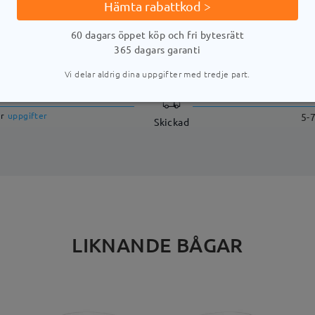
Hämta rabattkod >
60 dagars öppet köp och fri bytesrätt
LEVERANS
365 dagars garanti
Vi delar aldrig dina uppgifter med tredje part.
stid
ar
uppgifter
5-
Skickad
LIKNANDE BÅGAR