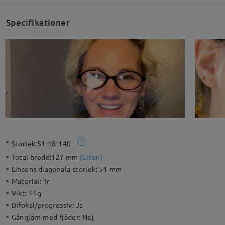
Specifikationer
Storlek:
51-18-140
Total bredd:
127 mm
(
Liten
)
Linsens diagonala storlek:
51 mm
Material:
Tr
Vikt:
11g
Bifokal/progressiv:
Ja
Gångjärn med fjäder:
Nej