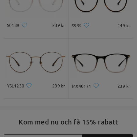
S0189
239 kr
S939
249 kr
YSL1230
239 kr
MX40171
239 kr
Unisex-design, passar för alla
Kom med nu och få 15% rabatt