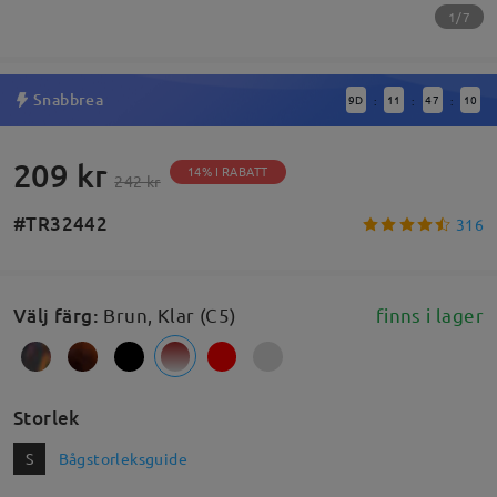
1/7
Snabbrea
9
D
11
47
10
:
:
:
209 kr
14% I RABATT
242 kr
#TR32442
316
Välj färg
:
Brun, Klar (C5)
finns i lager
Storlek
S
Bågstorleksguide