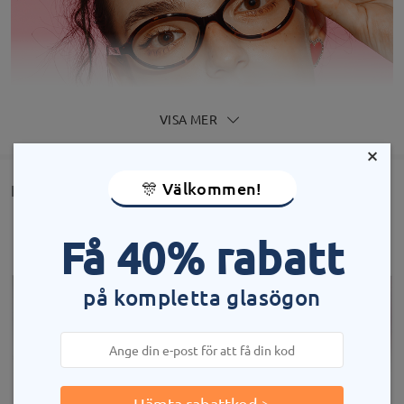
VISA MER
×
🎊 Välkommen!
Detail
Få 40% rabatt
på kompletta glasögon
Produktmått
Hämta rabattkod >