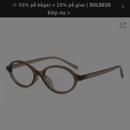
🌞 50% på bågar + 20% på glas |
SOL5020
Köp nu >