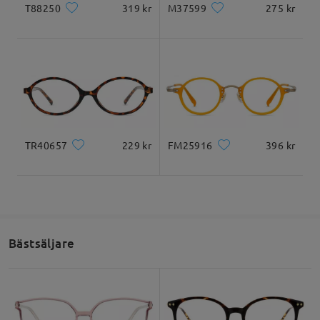
T88250
319 kr
M37599
275 kr
TR40657
229 kr
FM25916
396 kr
Tålig men ändå lättvikts – endast 11 gram
Bästsäljare